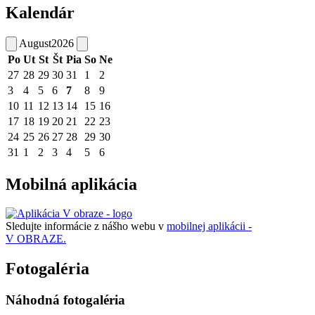
Kalendár
August
2026
Po
Ut
St
Št
Pia
So
Ne
27
28
29
30
31
1
2
3
4
5
6
7
8
9
10
11
12
13
14
15
16
17
18
19
20
21
22
23
24
25
26
27
28
29
30
31
1
2
3
4
5
6
Mobilná aplikácia
Sledujte informácie z nášho webu v
mobilnej aplikácii -
V OBRAZE.
Fotogaléria
Náhodná fotogaléria