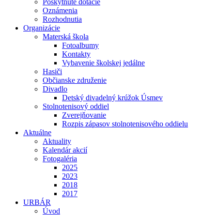
Poskytnuté dotácie
Oznámenia
Rozhodnutia
Organizácie
Materská škola
Fotoalbumy
Kontakty
Vybavenie školskej jedálne
Hasiči
Občianske združenie
Divadlo
Detský divadelný krúžok Úsmev
Stolnotenisový oddiel
Zverejňovanie
Rozpis zápasov stolnotenisového oddielu
Aktuálne
Aktuality
Kalendár akcií
Fotogaléria
2025
2023
2018
2017
URBÁR
Úvod