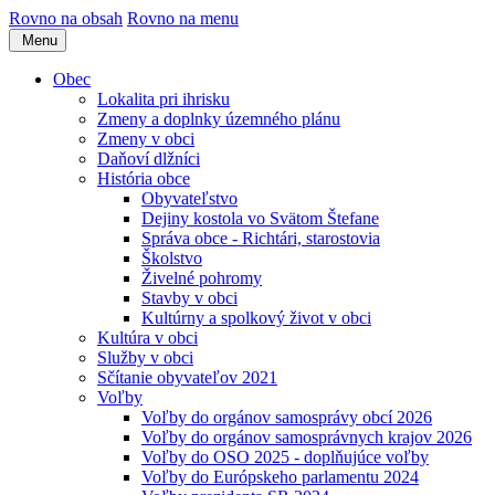
Rovno na obsah
Rovno na menu
Menu
Obec
Lokalita pri ihrisku
Zmeny a doplnky územného plánu
Zmeny v obci
Daňoví dlžníci
História obce
Obyvateľstvo
Dejiny kostola vo Svätom Štefane
Správa obce - Richtári, starostovia
Školstvo
Živelné pohromy
Stavby v obci
Kultúrny a spolkový život v obci
Kultúra v obci
Služby v obci
Sčítanie obyvateľov 2021
Voľby
Voľby do orgánov samosprávy obcí 2026
Voľby do orgánov samosprávnych krajov 2026
Voľby do OSO 2025 - doplňujúce voľby
Voľby do Európskeho parlamentu 2024