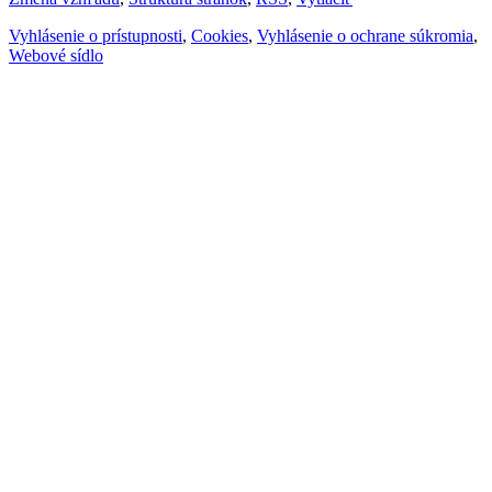
Vyhlásenie o prístupnosti
,
Cookies
,
Vyhlásenie o ochrane súkromia
,
Webové sídlo