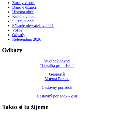
Zmeny v obci
Daňoví dlžníci
História obce
Kultúra v obci
Služby v obci
Sčítanie obyvateľov 2021
Voľby
Odpady
Referendum 2026
Odkazy
Stavebný obvod
"Lokalita pri Ihrisku"
Geoportál
Veterná Poruba
Cestovný poriadok
Cestovný poriadok - Žiar
Takto si tu žijeme