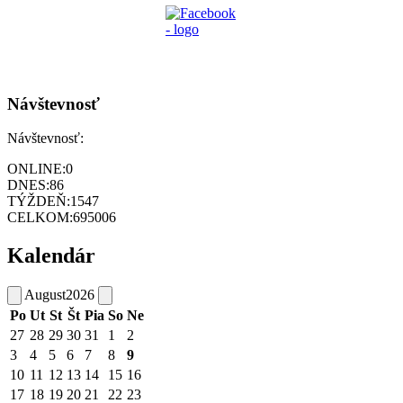
Návštevnosť
Návštevnosť:
ONLINE:
0
DNES:
86
TÝŽDEŇ:
1547
CELKOM:
695006
Kalendár
August
2026
Po
Ut
St
Št
Pia
So
Ne
27
28
29
30
31
1
2
3
4
5
6
7
8
9
10
11
12
13
14
15
16
17
18
19
20
21
22
23