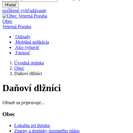
Hľadať
rozšírené vyhľadávanie
Obec
Veterná Poruba
Odpady
Mobilná aplikácia
Ako vybaviť
Farnosť
Úvodná stránka
Obec
Daňoví dlžníci
Daňoví dlžníci
Obsah sa pripravuje...
Obec
Lokalita pri ihrisku
Zmeny a doplnky územného plánu