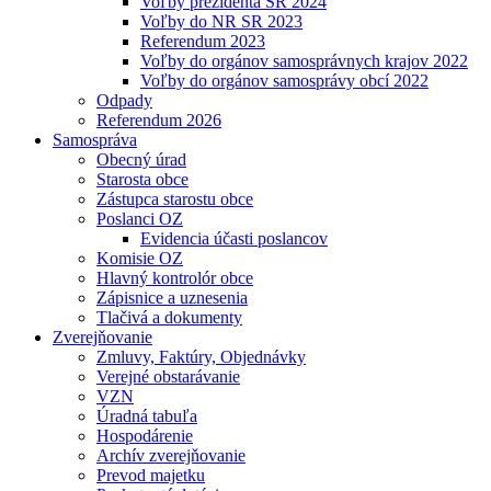
Voľby prezidenta SR 2024
Voľby do NR SR 2023
Referendum 2023
Voľby do orgánov samosprávnych krajov 2022
Voľby do orgánov samosprávy obcí 2022
Odpady
Referendum 2026
Samospráva
Obecný úrad
Starosta obce
Zástupca starostu obce
Poslanci OZ
Evidencia účasti poslancov
Komisie OZ
Hlavný kontrolór obce
Zápisnice a uznesenia
Tlačivá a dokumenty
Zverejňovanie
Zmluvy, Faktúry, Objednávky
Verejné obstarávanie
VZN
Úradná tabuľa
Hospodárenie
Archív zverejňovanie
Prevod majetku