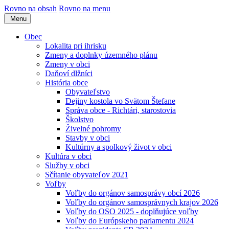
Rovno na obsah
Rovno na menu
Menu
Obec
Lokalita pri ihrisku
Zmeny a doplnky územného plánu
Zmeny v obci
Daňoví dlžníci
História obce
Obyvateľstvo
Dejiny kostola vo Svätom Štefane
Správa obce - Richtári, starostovia
Školstvo
Živelné pohromy
Stavby v obci
Kultúrny a spolkový život v obci
Kultúra v obci
Služby v obci
Sčítanie obyvateľov 2021
Voľby
Voľby do orgánov samosprávy obcí 2026
Voľby do orgánov samosprávnych krajov 2026
Voľby do OSO 2025 - doplňujúce voľby
Voľby do Európskeho parlamentu 2024