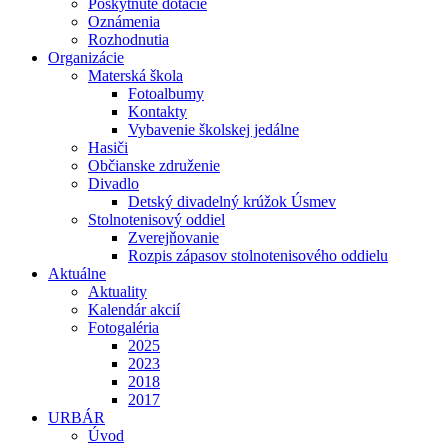
Poskytnuté dotácie
Oznámenia
Rozhodnutia
Organizácie
Materská škola
Fotoalbumy
Kontakty
Vybavenie školskej jedálne
Hasiči
Občianske združenie
Divadlo
Detský divadelný krúžok Úsmev
Stolnotenisový oddiel
Zverejňovanie
Rozpis zápasov stolnotenisového oddielu
Aktuálne
Aktuality
Kalendár akcií
Fotogaléria
2025
2023
2018
2017
URBÁR
Úvod