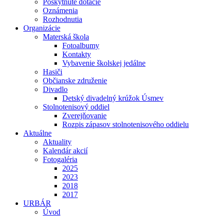
Poskytnuté dotácie
Oznámenia
Rozhodnutia
Organizácie
Materská škola
Fotoalbumy
Kontakty
Vybavenie školskej jedálne
Hasiči
Občianske združenie
Divadlo
Detský divadelný krúžok Úsmev
Stolnotenisový oddiel
Zverejňovanie
Rozpis zápasov stolnotenisového oddielu
Aktuálne
Aktuality
Kalendár akcií
Fotogaléria
2025
2023
2018
2017
URBÁR
Úvod