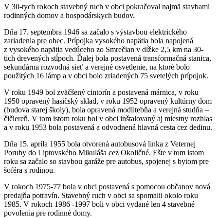
V 30-tych rokoch stavebný ruch v obci pokračoval najmä stavbami
rodinných domov a hospodárskych budov.
Dňa 17. septembra 1946 sa začalo s výstavbou elektrického
zariadenia pre obec. Prípojka vysokého napätia bola napojená
z vysokého napätia vedúceho zo Smrečian v dĺžke 2,5 km na 30-
tich drevených stĺpoch. Ďalej bola postavená transformačná stanica,
sekundárna rozvodná sieť a verejné osvetlenie, na ktoré bolo
použitých 16 lámp a v obci bolo zriadených 75 svetelých prípojok.
V roku 1949 bol zväčšený cintorín a postavená márnica, v roku
1950 opravený hasičský sklad, v roku 1952 opravený kultúrny dom
(budova starej školy), bola opravená modlitebňa a verejná studňa –
čičiereň. V tom istom roku bol v obci inštalovaný aj miestny rozhlas
a v roku 1953 bola postavená a odvodnená hlavná cesta cez dedinu.
Dňa 15. apríla 1955 bola otvorená autobusová linka z Veternej
Poruby do Liptovského Mikuláša cez Okoličné. Ešte v tom istom
roku sa začalo so stavbou garáže pre autobus, spojenej s bytom pre
šoféra s rodinou.
V rokoch 1975-77 bola v obci postavená s pomocou občanov nová
predajňa potravín. Stavebný ruch v obci sa spomalil okolo roku
1985. V rokoch 1986 -1997 boli v obci vydané len 4 stavebné
povolenia pre rodinné domy.