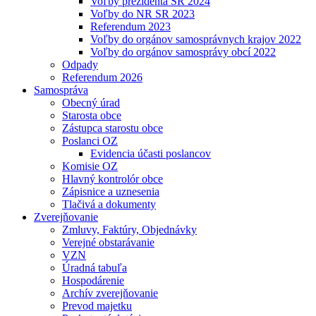
Voľby prezidenta SR 2024
Voľby do NR SR 2023
Referendum 2023
Voľby do orgánov samosprávnych krajov 2022
Voľby do orgánov samosprávy obcí 2022
Odpady
Referendum 2026
Samospráva
Obecný úrad
Starosta obce
Zástupca starostu obce
Poslanci OZ
Evidencia účasti poslancov
Komisie OZ
Hlavný kontrolór obce
Zápisnice a uznesenia
Tlačivá a dokumenty
Zverejňovanie
Zmluvy, Faktúry, Objednávky
Verejné obstarávanie
VZN
Úradná tabuľa
Hospodárenie
Archív zverejňovanie
Prevod majetku