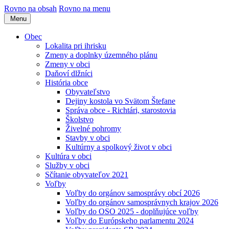
Rovno na obsah
Rovno na menu
Menu
Obec
Lokalita pri ihrisku
Zmeny a doplnky územného plánu
Zmeny v obci
Daňoví dlžníci
História obce
Obyvateľstvo
Dejiny kostola vo Svätom Štefane
Správa obce - Richtári, starostovia
Školstvo
Živelné pohromy
Stavby v obci
Kultúrny a spolkový život v obci
Kultúra v obci
Služby v obci
Sčítanie obyvateľov 2021
Voľby
Voľby do orgánov samosprávy obcí 2026
Voľby do orgánov samosprávnych krajov 2026
Voľby do OSO 2025 - doplňujúce voľby
Voľby do Európskeho parlamentu 2024