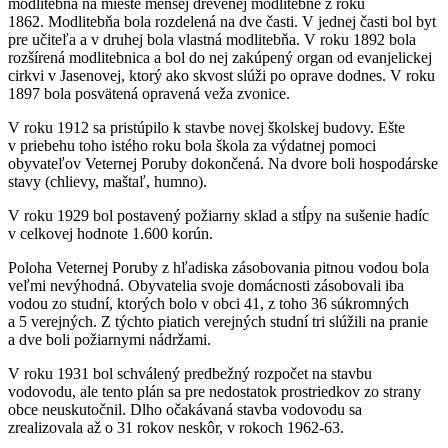
modlitebňa na mieste menšej drevenej modlitebne z roku
1862. Modlitebňa bola rozdelená na dve časti. V jednej časti bol byt
pre učiteľa a v druhej bola vlastná modlitebňa. V roku 1892 bola
rozšírená modlitebnica a bol do nej zakúpený organ od evanjelickej
cirkvi v Jasenovej, ktorý ako skvost slúži po oprave dodnes. V roku
1897 bola posvätená opravená veža zvonice.
V roku 1912 sa pristúpilo k stavbe novej školskej budovy. Ešte
v priebehu toho istého roku bola škola za výdatnej pomoci
obyvateľov Veternej Poruby dokončená. Na dvore boli hospodárske
stavy (chlievy, maštaľ, humno).
V roku 1929 bol postavený požiarny sklad a stĺpy na sušenie hadíc
v celkovej hodnote 1.600 korún.
Poloha Veternej Poruby z hľadiska zásobovania pitnou vodou bola
veľmi nevýhodná. Obyvatelia svoje domácnosti zásobovali iba
vodou zo studní, ktorých bolo v obci 41, z toho 36 súkromných
a 5 verejných. Z týchto piatich verejných studní tri slúžili na pranie
a dve boli požiarnymi nádržami.
V roku 1931 bol schválený predbežný rozpočet na stavbu
vodovodu, ale tento plán sa pre nedostatok prostriedkov zo strany
obce neuskutočnil. Dlho očakávaná stavba vodovodu sa
zrealizovala až o 31 rokov neskôr, v rokoch 1962-63.