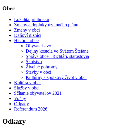
Obec
Lokalita pri ihrisku
Zmeny a doplnky územného plánu
Zmeny v obci
Daňoví dlžníci
História obce
Obyvateľstvo
Dejiny kostola vo Svätom Štefane
Správa obce - Richtári, starostovia
Školstvo
Živelné pohromy
Stavby v obci
Kultúrny a spolkový život v obci
Kultúra v obci
Služby v obci
Sčítanie obyvateľov 2021
Voľby
Odpady
Referendum 2026
Odkazy