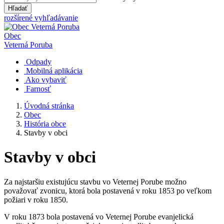
Hľadať
rozšírené vyhľadávanie
Obec
Veterná Poruba
Odpady
Mobilná aplikácia
Ako vybaviť
Farnosť
Úvodná stránka
Obec
História obce
Stavby v obci
Stavby v obci
Za najstaršiu existujúcu stavbu vo Veternej Porube možno
považovať zvonicu, ktorá bola postavená v roku 1853 po veľkom
požiari v roku 1850.
V roku 1873 bola postavená vo Veternej Porube evanjelická