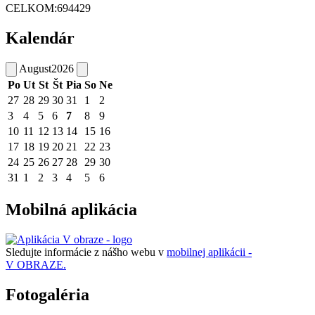
CELKOM:
694429
Kalendár
August
2026
Po
Ut
St
Št
Pia
So
Ne
27
28
29
30
31
1
2
3
4
5
6
7
8
9
10
11
12
13
14
15
16
17
18
19
20
21
22
23
24
25
26
27
28
29
30
31
1
2
3
4
5
6
Mobilná aplikácia
Sledujte informácie z nášho webu v
mobilnej aplikácii -
V OBRAZE.
Fotogaléria