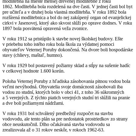
modlitebňa na mieste menšej drevenej modlitebne z roku
1862. Modlitebňa bola rozdelená na dve časti. V jednej časti bol byt
pre učiteľa a v druhej bola vlastná modlitebňa. V roku 1892 bola
rozšírená modlitebnica a bol do nej zakúpený organ od evanjelickej
cirkvi v Jasenovej, ktorý ako skvost slúži po oprave dodnes. V roku
1897 bola posvätená opravená veža zvonice.
V roku 1912 sa pristúpilo k stavbe novej školskej budovy. Ešte
v priebehu toho istého roku bola škola za výdatnej pomoci
obyvateľov Veternej Poruby dokončená. Na dvore boli hospodárske
stavy (chlievy, maštaľ, humno).
V roku 1929 bol postavený požiarny sklad a stĺpy na sušenie hadíc
v celkovej hodnote 1.600 korún.
Poloha Veternej Poruby z hľadiska zásobovania pitnou vodou bola
veľmi nevýhodná. Obyvatelia svoje domácnosti zásobovali iba
vodou zo studní, ktorých bolo v obci 41, z toho 36 súkromných
a 5 verejných. Z týchto piatich verejných studní tri slúžili na pranie
a dve boli požiarnymi nádržami.
V roku 1931 bol schválený predbežný rozpočet na stavbu
vodovodu, ale tento plán sa pre nedostatok prostriedkov zo strany
obce neuskutočnil. Dlho očakávaná stavba vodovodu sa
zrealizovala až o 31 rokov neskôr, v rokoch 1962-63.