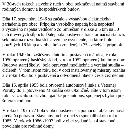
V 30-tych rokoch stavebný ruch v obci pokračoval najmä stavbami
rodinných domov a hospodárskych budov.
Dňa 17. septembra 1946 sa začalo s výstavbou elektrického
zariadenia pre obec. Prípojka vysokého napätia bola napojená
z vysokého napätia vedúceho zo Smrečian v dĺžke 2,5 km na 30-
tich drevených stĺpoch. Ďalej bola postavená transformačná stanica,
sekundárna rozvodná sieť a verejné osvetlenie, na ktoré bolo
použitých 16 lámp a v obci bolo zriadených 75 svetelých prípojok.
V roku 1949 bol zväčšený cintorín a postavená márnica, v roku
1950 opravený hasičský sklad, v roku 1952 opravený kultúrny dom
(budova starej školy), bola opravená modlitebňa a verejná studňa –
čičiereň. V tom istom roku bol v obci inštalovaný aj miestny rozhlas
a v roku 1953 bola postavená a odvodnená hlavná cesta cez dedinu.
Dňa 15. apríla 1955 bola otvorená autobusová linka z Veternej
Poruby do Liptovského Mikuláša cez Okoličné. Ešte v tom istom
roku sa začalo so stavbou garáže pre autobus, spojenej s bytom pre
šoféra s rodinou.
V rokoch 1975-77 bola v obci postavená s pomocou občanov nová
predajňa potravín. Stavebný ruch v obci sa spomalil okolo roku
1985. V rokoch 1986 -1997 boli v obci vydané len 4 stavebné
povolenia pre rodinné domy.