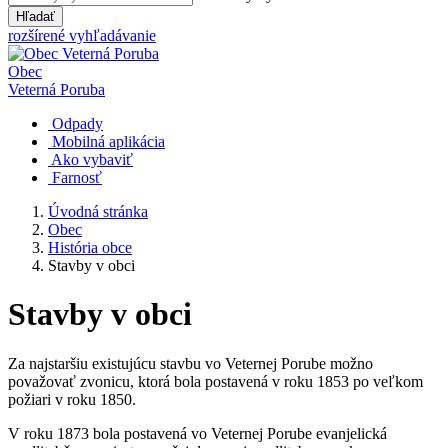
Hľadať
rozšírené vyhľadávanie
Obec
Veterná Poruba
Odpady
Mobilná aplikácia
Ako vybaviť
Farnosť
Úvodná stránka
Obec
História obce
Stavby v obci
Stavby v obci
Za najstaršiu existujúcu stavbu vo Veternej Porube možno
považovať zvonicu, ktorá bola postavená v roku 1853 po veľkom
požiari v roku 1850.
V roku 1873 bola postavená vo Veternej Porube evanjelická