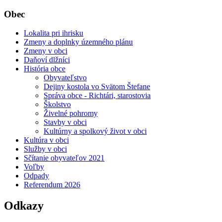
Obec
Lokalita pri ihrisku
Zmeny a doplnky územného plánu
Zmeny v obci
Daňoví dlžníci
História obce
Obyvateľstvo
Dejiny kostola vo Svätom Štefane
Správa obce - Richtári, starostovia
Školstvo
Živelné pohromy
Stavby v obci
Kultúrny a spolkový život v obci
Kultúra v obci
Služby v obci
Sčítanie obyvateľov 2021
Voľby
Odpady
Referendum 2026
Odkazy