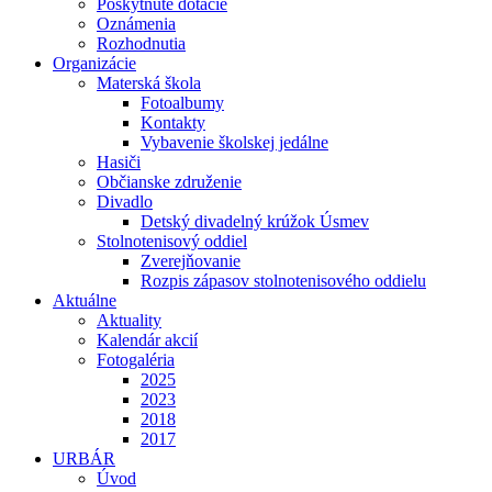
Poskytnuté dotácie
Oznámenia
Rozhodnutia
Organizácie
Materská škola
Fotoalbumy
Kontakty
Vybavenie školskej jedálne
Hasiči
Občianske združenie
Divadlo
Detský divadelný krúžok Úsmev
Stolnotenisový oddiel
Zverejňovanie
Rozpis zápasov stolnotenisového oddielu
Aktuálne
Aktuality
Kalendár akcií
Fotogaléria
2025
2023
2018
2017
URBÁR
Úvod