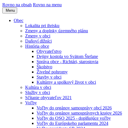
Rovno na obsah
Rovno na menu
Menu
Obec
Lokalita pri ihrisku
Zmeny a doplnky územného plánu
Zmeny v obci
Daňoví dlžníci
História obce
Obyvateľstvo
Dejiny kostola vo Svätom Štefane
Správa obce - Richtári, starostovia
Školstvo
Živelné pohromy
Stavby v obci
Kultúrny a spolkový život v obci
Kultúra v obci
Služby v obci
Sčítanie obyvateľov 2021
Voľby
Voľby do orgánov samosprávy obcí 2026
Voľby do orgánov samosprávnych krajov 2026
Voľby do OSO 2025 - doplňujúce voľby
Voľby do Európskeho parlamentu 2024