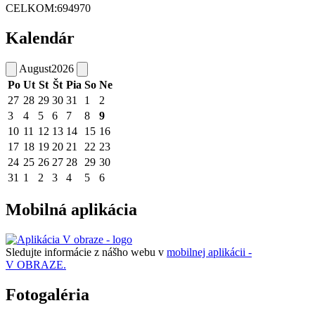
CELKOM:
694970
Kalendár
August
2026
Po
Ut
St
Št
Pia
So
Ne
27
28
29
30
31
1
2
3
4
5
6
7
8
9
10
11
12
13
14
15
16
17
18
19
20
21
22
23
24
25
26
27
28
29
30
31
1
2
3
4
5
6
Mobilná aplikácia
Sledujte informácie z nášho webu v
mobilnej aplikácii -
V OBRAZE.
Fotogaléria