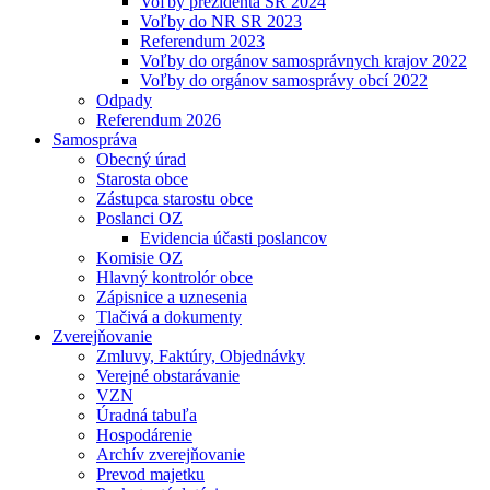
Voľby prezidenta SR 2024
Voľby do NR SR 2023
Referendum 2023
Voľby do orgánov samosprávnych krajov 2022
Voľby do orgánov samosprávy obcí 2022
Odpady
Referendum 2026
Samospráva
Obecný úrad
Starosta obce
Zástupca starostu obce
Poslanci OZ
Evidencia účasti poslancov
Komisie OZ
Hlavný kontrolór obce
Zápisnice a uznesenia
Tlačivá a dokumenty
Zverejňovanie
Zmluvy, Faktúry, Objednávky
Verejné obstarávanie
VZN
Úradná tabuľa
Hospodárenie
Archív zverejňovanie
Prevod majetku