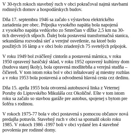
V 30-tych rokoch stavebný ruch v obci pokračoval najmä stavbami
rodinných domov a hospodárskych budov.
Dňa 17. septembra 1946 sa začalo s výstavbou elektrického
zariadenia pre obec. Prípojka vysokého napätia bola napojená
z vysokého napätia vedúceho zo Smrečian v dĺžke 2,5 km na 30-
tich drevených stĺpoch. Ďalej bola postavená transformačná stanica,
sekundárna rozvodná sieť a verejné osvetlenie, na ktoré bolo
použitých 16 lámp a v obci bolo zriadených 75 svetelých prípojok.
V roku 1949 bol zväčšený cintorín a postavená márnica, v roku
1950 opravený hasičský sklad, v roku 1952 opravený kultúrny dom
(budova starej školy), bola opravená modlitebňa a verejná studňa –
čičiereň. V tom istom roku bol v obci inštalovaný aj miestny rozhlas
a v roku 1953 bola postavená a odvodnená hlavná cesta cez dedinu.
Dňa 15. apríla 1955 bola otvorená autobusová linka z Veternej
Poruby do Liptovského Mikuláša cez Okoličné. Ešte v tom istom
roku sa začalo so stavbou garáže pre autobus, spojenej s bytom pre
šoféra s rodinou.
V rokoch 1975-77 bola v obci postavená s pomocou občanov nová
predajňa potravín. Stavebný ruch v obci sa spomalil okolo roku
1985. V rokoch 1986 -1997 boli v obci vydané len 4 stavebné
povolenia pre rodinné domy.