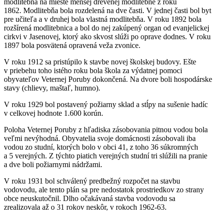
modlitebňa na mieste menšej drevenej modlitebne z roku
1862. Modlitebňa bola rozdelená na dve časti. V jednej časti bol byt
pre učiteľa a v druhej bola vlastná modlitebňa. V roku 1892 bola
rozšírená modlitebnica a bol do nej zakúpený organ od evanjelickej
cirkvi v Jasenovej, ktorý ako skvost slúži po oprave dodnes. V roku
1897 bola posvätená opravená veža zvonice.
V roku 1912 sa pristúpilo k stavbe novej školskej budovy. Ešte
v priebehu toho istého roku bola škola za výdatnej pomoci
obyvateľov Veternej Poruby dokončená. Na dvore boli hospodárske
stavy (chlievy, maštaľ, humno).
V roku 1929 bol postavený požiarny sklad a stĺpy na sušenie hadíc
v celkovej hodnote 1.600 korún.
Poloha Veternej Poruby z hľadiska zásobovania pitnou vodou bola
veľmi nevýhodná. Obyvatelia svoje domácnosti zásobovali iba
vodou zo studní, ktorých bolo v obci 41, z toho 36 súkromných
a 5 verejných. Z týchto piatich verejných studní tri slúžili na pranie
a dve boli požiarnymi nádržami.
V roku 1931 bol schválený predbežný rozpočet na stavbu
vodovodu, ale tento plán sa pre nedostatok prostriedkov zo strany
obce neuskutočnil. Dlho očakávaná stavba vodovodu sa
zrealizovala až o 31 rokov neskôr, v rokoch 1962-63.