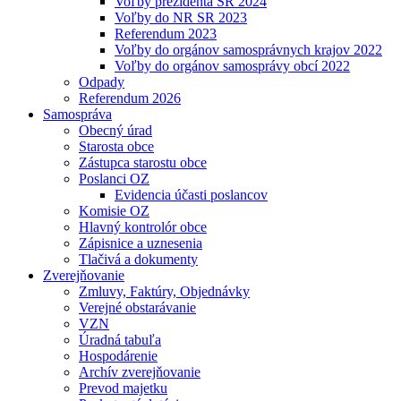
Voľby prezidenta SR 2024
Voľby do NR SR 2023
Referendum 2023
Voľby do orgánov samosprávnych krajov 2022
Voľby do orgánov samosprávy obcí 2022
Odpady
Referendum 2026
Samospráva
Obecný úrad
Starosta obce
Zástupca starostu obce
Poslanci OZ
Evidencia účasti poslancov
Komisie OZ
Hlavný kontrolór obce
Zápisnice a uznesenia
Tlačivá a dokumenty
Zverejňovanie
Zmluvy, Faktúry, Objednávky
Verejné obstarávanie
VZN
Úradná tabuľa
Hospodárenie
Archív zverejňovanie
Prevod majetku