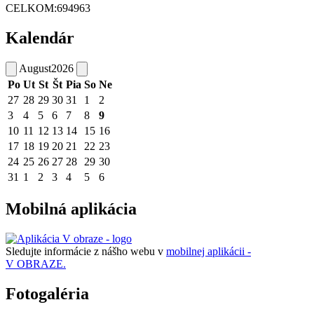
CELKOM:
694963
Kalendár
August
2026
Po
Ut
St
Št
Pia
So
Ne
27
28
29
30
31
1
2
3
4
5
6
7
8
9
10
11
12
13
14
15
16
17
18
19
20
21
22
23
24
25
26
27
28
29
30
31
1
2
3
4
5
6
Mobilná aplikácia
Sledujte informácie z nášho webu v
mobilnej aplikácii -
V OBRAZE.
Fotogaléria