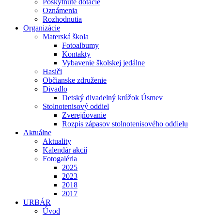
Poskytnuté dotácie
Oznámenia
Rozhodnutia
Organizácie
Materská škola
Fotoalbumy
Kontakty
Vybavenie školskej jedálne
Hasiči
Občianske združenie
Divadlo
Detský divadelný krúžok Úsmev
Stolnotenisový oddiel
Zverejňovanie
Rozpis zápasov stolnotenisového oddielu
Aktuálne
Aktuality
Kalendár akcií
Fotogaléria
2025
2023
2018
2017
URBÁR
Úvod