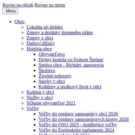
Rovno na obsah
Rovno na menu
Menu
Obec
Lokalita pri ihrisku
Zmeny a doplnky územného plánu
Zmeny v obci
Daňoví dlžníci
História obce
Obyvateľstvo
Dejiny kostola vo Svätom Štefane
Správa obce - Richtári, starostovia
Školstvo
Živelné pohromy
Stavby v obci
Kultúrny a spolkový život v obci
Kultúra v obci
Služby v obci
Sčítanie obyvateľov 2021
Voľby
Voľby do orgánov samosprávy obcí 2026
Voľby do orgánov samosprávnych krajov 2026
Voľby do OSO 2025 - doplňujúce voľby
Voľby do Európskeho parlamentu 2024