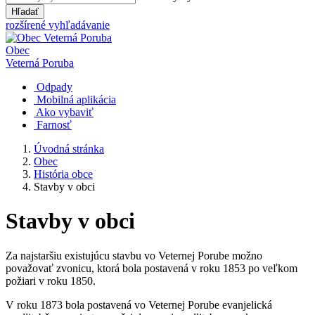
Hľadať
rozšírené vyhľadávanie
Obec
Veterná Poruba
Odpady
Mobilná aplikácia
Ako vybaviť
Farnosť
Úvodná stránka
Obec
História obce
Stavby v obci
Stavby v obci
Za najstaršiu existujúcu stavbu vo Veternej Porube možno
považovať zvonicu, ktorá bola postavená v roku 1853 po veľkom
požiari v roku 1850.
V roku 1873 bola postavená vo Veternej Porube evanjelická