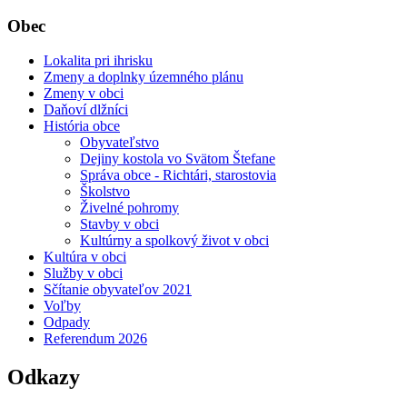
Obec
Lokalita pri ihrisku
Zmeny a doplnky územného plánu
Zmeny v obci
Daňoví dlžníci
História obce
Obyvateľstvo
Dejiny kostola vo Svätom Štefane
Správa obce - Richtári, starostovia
Školstvo
Živelné pohromy
Stavby v obci
Kultúrny a spolkový život v obci
Kultúra v obci
Služby v obci
Sčítanie obyvateľov 2021
Voľby
Odpady
Referendum 2026
Odkazy