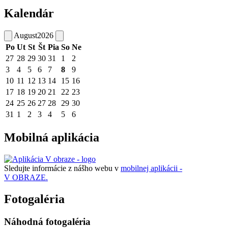
Kalendár
August
2026
Po
Ut
St
Št
Pia
So
Ne
27
28
29
30
31
1
2
3
4
5
6
7
8
9
10
11
12
13
14
15
16
17
18
19
20
21
22
23
24
25
26
27
28
29
30
31
1
2
3
4
5
6
Mobilná aplikácia
Sledujte informácie z nášho webu v
mobilnej aplikácii -
V OBRAZE.
Fotogaléria
Náhodná fotogaléria