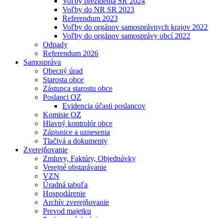
Voľby prezidenta SR 2024
Voľby do NR SR 2023
Referendum 2023
Voľby do orgánov samosprávnych krajov 2022
Voľby do orgánov samosprávy obcí 2022
Odpady
Referendum 2026
Samospráva
Obecný úrad
Starosta obce
Zástupca starostu obce
Poslanci OZ
Evidencia účasti poslancov
Komisie OZ
Hlavný kontrolór obce
Zápisnice a uznesenia
Tlačivá a dokumenty
Zverejňovanie
Zmluvy, Faktúry, Objednávky
Verejné obstarávanie
VZN
Úradná tabuľa
Hospodárenie
Archív zverejňovanie
Prevod majetku