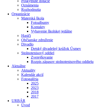
Poskytnuté dotácie
Oznámenia
Rozhodnutia
Organizácie
Materská škola
Fotoalbumy
Kontakty
Vybavenie školskej jedálne
Hasiči
Občianske združenie
Divadlo
Detský divadelný krúžok Úsmev
Stolnotenisový oddiel
Zverejňovanie
Rozpis zápasov stolnotenisového oddielu
Aktuálne
Aktuality
Kalendár akcií
Fotogaléria
2025
2023
2018
2017
URBÁR
Úvod