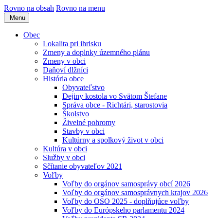
Rovno na obsah
Rovno na menu
Menu
Obec
Lokalita pri ihrisku
Zmeny a doplnky územného plánu
Zmeny v obci
Daňoví dlžníci
História obce
Obyvateľstvo
Dejiny kostola vo Svätom Štefane
Správa obce - Richtári, starostovia
Školstvo
Živelné pohromy
Stavby v obci
Kultúrny a spolkový život v obci
Kultúra v obci
Služby v obci
Sčítanie obyvateľov 2021
Voľby
Voľby do orgánov samosprávy obcí 2026
Voľby do orgánov samosprávnych krajov 2026
Voľby do OSO 2025 - doplňujúce voľby
Voľby do Európskeho parlamentu 2024