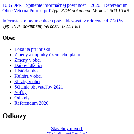
16-GDPR - Splnenie informačnej povinnosti - 2026 - Referendum -
Obec Veterná Poruba.pdf
Typ: PDF dokument, Veľkosť: 369.15 kB
Informácia o podmienkach práva hlasovať v referende 4.7.2026
Typ: PDF dokument, Veľkosť: 372.51 kB
Obec
Lokalita pri ihrisku
Zmeny a doplnky územného plánu
Zmeny v obci
Daňoví dlžníci
História obce
Kultúra v obci
Služby v obci
Sčítanie obyvateľov 2021
Voľby
Odpady
Referendum 2026
Odkazy
Stavebný obvod
"Lokalita pri Ihrisku"