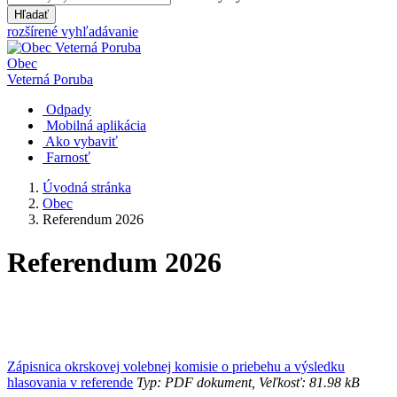
Hľadať
rozšírené vyhľadávanie
Obec
Veterná Poruba
Odpady
Mobilná aplikácia
Ako vybaviť
Farnosť
Úvodná stránka
Obec
Referendum 2026
Referendum 2026
Zápisnica okrskovej volebnej komisie o priebehu a výsledku
hlasovania v referende
Typ: PDF dokument, Veľkosť: 81.98 kB