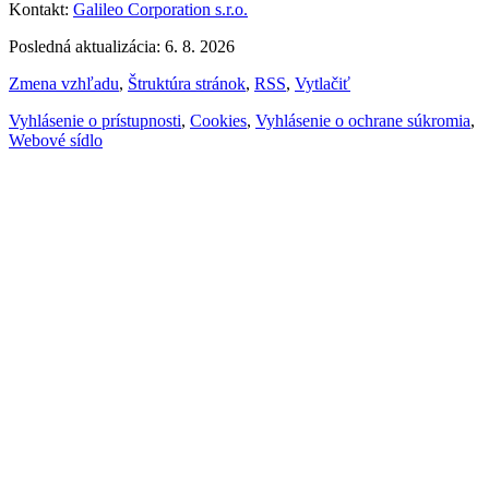
Kontakt:
Galileo Corporation s.r.o.
Posledná aktualizácia: 6. 8. 2026
Zmena vzhľadu
,
Štruktúra stránok
,
RSS
,
Vytlačiť
Vyhlásenie o prístupnosti
,
Cookies
,
Vyhlásenie o ochrane súkromia
,
Webové sídlo