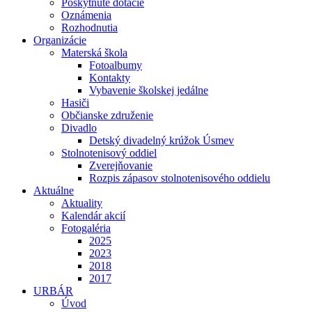
Poskytnuté dotácie
Oznámenia
Rozhodnutia
Organizácie
Materská škola
Fotoalbumy
Kontakty
Vybavenie školskej jedálne
Hasiči
Občianske združenie
Divadlo
Detský divadelný krúžok Úsmev
Stolnotenisový oddiel
Zverejňovanie
Rozpis zápasov stolnotenisového oddielu
Aktuálne
Aktuality
Kalendár akcií
Fotogaléria
2025
2023
2018
2017
URBÁR
Úvod