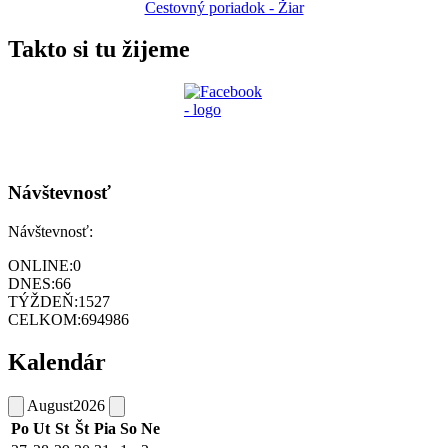
Cestovný poriadok - Žiar
Takto si tu žijeme
Návštevnosť
Návštevnosť:
ONLINE:
0
DNES:
66
TÝŽDEŇ:
1527
CELKOM:
694986
Kalendár
August
2026
Po
Ut
St
Št
Pia
So
Ne