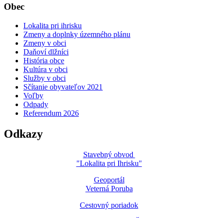
Obec
Lokalita pri ihrisku
Zmeny a doplnky územného plánu
Zmeny v obci
Daňoví dlžníci
História obce
Kultúra v obci
Služby v obci
Sčítanie obyvateľov 2021
Voľby
Odpady
Referendum 2026
Odkazy
Stavebný obvod
"Lokalita pri Ihrisku"
Geoportál
Veterná Poruba
Cestovný poriadok