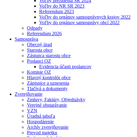
Voľby prezidenta SR 2024
Voľby do NR SR 2023
Referendum 2023
Voľby do orgánov samosprávnych krajov 2022
Voľby do orgánov samosprávy obcí 2022
Odpady
Referendum 2026
Samospráva
Obecný úrad
Starosta obce
Zástupca starostu obce
Poslanci OZ
Evidencia účasti poslancov
Komisie OZ
Hlavný kontrolór obce
Zápisnice a uznesenia
Tlačivá a dokumenty
Zverejňovanie
Zmluvy, Faktúry, Objednávky
Verejné obstarávanie
VZN
Úradná tabuľa
Hospodárenie
Archív zverejňovanie
Prevod majetku