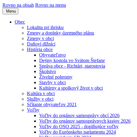
Rovno na obsah
Rovno na menu
Menu
Obec
Lokalita pri ihrisku
Zmeny a doplnky územného plánu
Zmeny v obci
Daňoví dlžníci
História obce
Obyvateľstvo
Dejiny kostola vo Svätom Štefane
Správa obce - Richtári, starostovia
Školstvo
Živelné pohromy
Stavby v obci
Kultúrny a spolkový život v obci
Kultúra v obci
Služby v obci
Sčítanie obyvateľov 2021
Voľby
Voľby do orgánov samosprávy obcí 2026
Voľby do orgánov samosprávnych krajov 2026
Voľby do OSO 2025 - doplňujúce voľby
Voľby do Európskeho parlamentu 2024