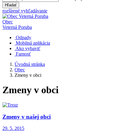
Hľadať
rozšírené vyhľadávanie
Obec
Veterná Poruba
Odpady
Mobilná aplikácia
Ako vybaviť
Farnosť
Úvodná stránka
Obec
Zmeny v obci
Zmeny v obci
Zmeny v našej obci
29. 5. 2015