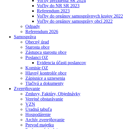
Voľby prezidenta SR 2024
Voľby do NR SR 2023
Referendum 2023
Voľby do orgánov samosprávnych krajov 2022
Voľby do orgánov samosprávy obcí 2022
Odpady
Referendum 2026
Samospráva
Obecný úrad
Starosta obce
Zástupca starostu obce
Poslanci OZ
Evidencia účasti poslancov
Komisie OZ
Hlavný kontrolór obce
Zápisnice a uznesenia
Tlačivá a dokumenty
Zverejňovanie
Zmluvy, Faktúry, Objednávky
Verejné obstarávanie
VZN
Úradná tabuľa
Hospodárenie
Archív zverejňovanie
Prevod majetku