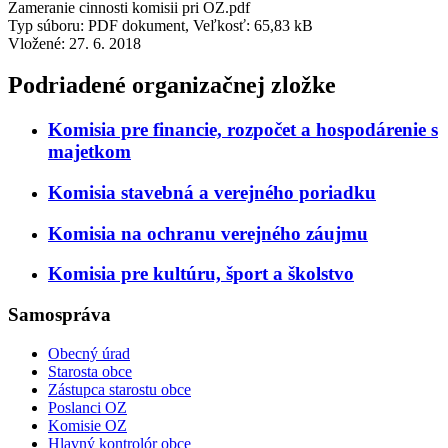
Zameranie cinnosti komisii pri OZ.pdf
Typ súboru: PDF dokument, Veľkosť: 65,83 kB
Vložené:
27. 6. 2018
Podriadené organizačnej zložke
Komisia pre financie, rozpočet a hospodárenie s
majetkom
Komisia stavebná a verejného poriadku
Komisia na ochranu verejného záujmu
Komisia pre kultúru, šport a školstvo
Samospráva
Obecný úrad
Starosta obce
Zástupca starostu obce
Poslanci OZ
Komisie OZ
Hlavný kontrolór obce