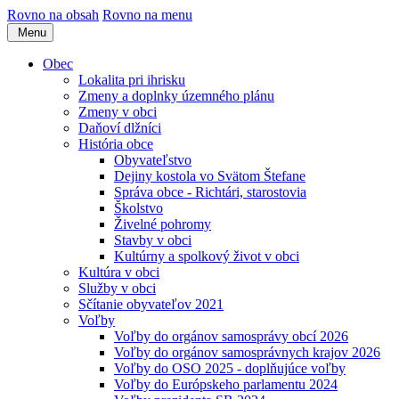
Rovno na obsah
Rovno na menu
Menu
Obec
Lokalita pri ihrisku
Zmeny a doplnky územného plánu
Zmeny v obci
Daňoví dlžníci
História obce
Obyvateľstvo
Dejiny kostola vo Svätom Štefane
Správa obce - Richtári, starostovia
Školstvo
Živelné pohromy
Stavby v obci
Kultúrny a spolkový život v obci
Kultúra v obci
Služby v obci
Sčítanie obyvateľov 2021
Voľby
Voľby do orgánov samosprávy obcí 2026
Voľby do orgánov samosprávnych krajov 2026
Voľby do OSO 2025 - doplňujúce voľby
Voľby do Európskeho parlamentu 2024