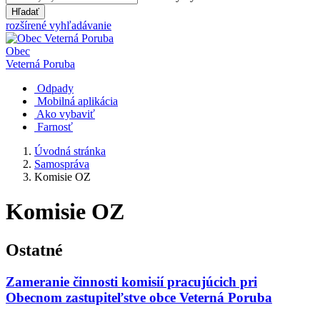
Hľadať
rozšírené vyhľadávanie
Obec
Veterná Poruba
Odpady
Mobilná aplikácia
Ako vybaviť
Farnosť
Úvodná stránka
Samospráva
Komisie OZ
Komisie OZ
Ostatné
Zameranie činnosti komisií pracujúcich pri
Obecnom zastupiteľstve obce Veterná Poruba