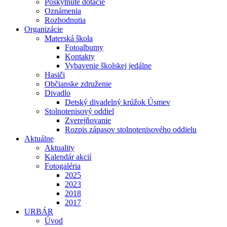
Poskytnuté dotácie
Oznámenia
Rozhodnutia
Organizácie
Materská škola
Fotoalbumy
Kontakty
Vybavenie školskej jedálne
Hasiči
Občianske združenie
Divadlo
Detský divadelný krúžok Úsmev
Stolnotenisový oddiel
Zverejňovanie
Rozpis zápasov stolnotenisového oddielu
Aktuálne
Aktuality
Kalendár akcií
Fotogaléria
2025
2023
2018
2017
URBÁR
Úvod