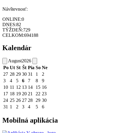
Návštevnosť:
ONLINE:
0
DNES:
82
TÝŽDEŇ:
729
CELKOM:
694188
Kalendár
August
2026
Po
Ut
St
Št
Pia
So
Ne
27
28
29
30
31
1
2
3
4
5
6
7
8
9
10
11
12
13
14
15
16
17
18
19
20
21
22
23
24
25
26
27
28
29
30
31
1
2
3
4
5
6
Mobilná aplikácia