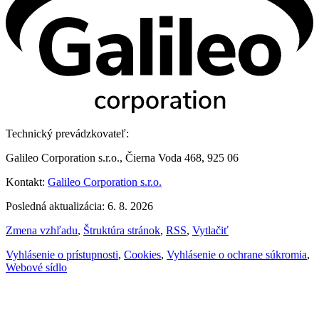
Technický prevádzkovateľ:
Galileo Corporation s.r.o., Čierna Voda 468, 925 06
Kontakt:
Galileo Corporation s.r.o.
Posledná aktualizácia: 6. 8. 2026
Zmena vzhľadu
,
Štruktúra stránok
,
RSS
,
Vytlačiť
Vyhlásenie o prístupnosti
,
Cookies
,
Vyhlásenie o ochrane súkromia
,
Webové sídlo