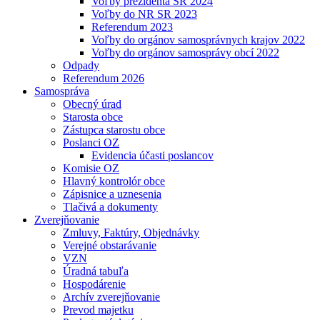
Voľby prezidenta SR 2024
Voľby do NR SR 2023
Referendum 2023
Voľby do orgánov samosprávnych krajov 2022
Voľby do orgánov samosprávy obcí 2022
Odpady
Referendum 2026
Samospráva
Obecný úrad
Starosta obce
Zástupca starostu obce
Poslanci OZ
Evidencia účasti poslancov
Komisie OZ
Hlavný kontrolór obce
Zápisnice a uznesenia
Tlačivá a dokumenty
Zverejňovanie
Zmluvy, Faktúry, Objednávky
Verejné obstarávanie
VZN
Úradná tabuľa
Hospodárenie
Archív zverejňovanie
Prevod majetku