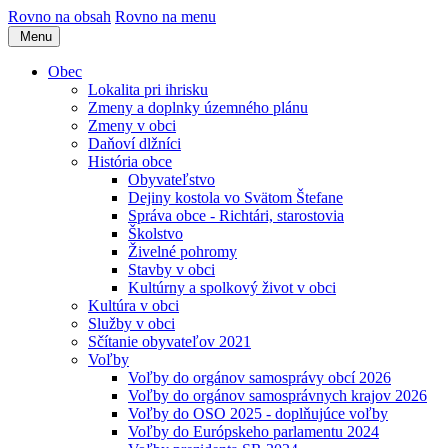
Rovno na obsah
Rovno na menu
Menu
Obec
Lokalita pri ihrisku
Zmeny a doplnky územného plánu
Zmeny v obci
Daňoví dlžníci
História obce
Obyvateľstvo
Dejiny kostola vo Svätom Štefane
Správa obce - Richtári, starostovia
Školstvo
Živelné pohromy
Stavby v obci
Kultúrny a spolkový život v obci
Kultúra v obci
Služby v obci
Sčítanie obyvateľov 2021
Voľby
Voľby do orgánov samosprávy obcí 2026
Voľby do orgánov samosprávnych krajov 2026
Voľby do OSO 2025 - doplňujúce voľby
Voľby do Európskeho parlamentu 2024