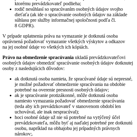
ktorému prevádzkovateľ podlieha;
rodič nesúhlasí so spracúvaním osobných údajov svojho
dieťaťa (ak ide o spracúvanie osobných údajov na základe
súhlasu pre služby informačnej spoločnosti podľa čl.
8 GDPR).
V prípade uplatnenia práva na vymazanie je dotknutá osoba
oprávnená požadovať vymazanie všetkých výskytov a odkazov
na jej osobné údaje vo všetkých ich kópiách.
Právo na obmedzenie spracúvania
ukladá prevádzkovateľovi
osobných údajov obmedziť spracúvanie osobných údajov dotknutej
osoby z nasledujúcich dôvodov:
ak dotknutá osoba namieta, že spracúvané údaje sú nepresné,
je možné požadovať obmedzenie spracúvania na obdobie
potrebné na overenie presnosti osobných údajov;
ak je spracúvanie protizákonné, môže dotknutá osoba
namiesto vymazania požadovať obmedzenie spracúvania
(teda aby ich prevádzkovateľ v stanovenom období len
uchovával, ale inak nespracúval);
hoci osobné údaje už nie sú potrebné na vytýčený účel
prevádzkovateľa, môžu byť aj naďalej potrebné pre dotknutú
osobu, napríklad na obhajobu jej prípadných právnych
nárokov;.