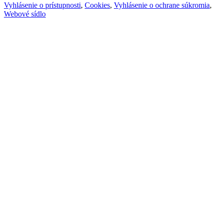
Vyhlásenie o prístupnosti
,
Cookies
,
Vyhlásenie o ochrane súkromia
,
Webové sídlo