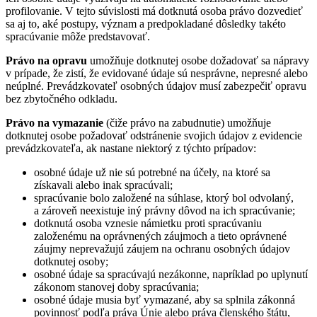
profilovanie. V tejto súvislosti má dotknutá osoba právo dozvedieť
sa aj to, aké postupy, význam a predpokladané dôsledky takéto
spracúvanie môže predstavovať.
Právo na opravu
umožňuje dotknutej osobe dožadovať sa nápravy
v prípade, že zistí, že evidované údaje sú nesprávne, nepresné alebo
neúplné. Prevádzkovateľ osobných údajov musí zabezpečiť opravu
bez zbytočného odkladu.
Právo na vymazanie
(čiže právo na zabudnutie) umožňuje
dotknutej osobe požadovať odstránenie svojich údajov z evidencie
prevádzkovateľa, ak nastane niektorý z týchto prípadov:
osobné údaje už nie sú potrebné na účely, na ktoré sa
získavali alebo inak spracúvali;
spracúvanie bolo založené na súhlase, ktorý bol odvolaný,
a zároveň neexistuje iný právny dôvod na ich spracúvanie;
dotknutá osoba vznesie námietku proti spracúvaniu
založenému na oprávnených záujmoch a tieto oprávnené
záujmy neprevažujú záujem na ochranu osobných údajov
dotknutej osoby;
osobné údaje sa spracúvajú nezákonne, napríklad po uplynutí
zákonom stanovej doby spracúvania;
osobné údaje musia byť vymazané, aby sa splnila zákonná
povinnosť podľa práva Únie alebo práva členského štátu,