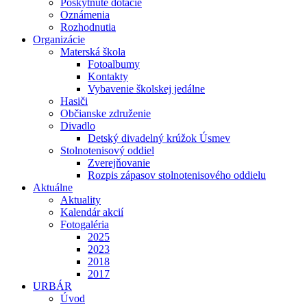
Poskytnuté dotácie
Oznámenia
Rozhodnutia
Organizácie
Materská škola
Fotoalbumy
Kontakty
Vybavenie školskej jedálne
Hasiči
Občianske združenie
Divadlo
Detský divadelný krúžok Úsmev
Stolnotenisový oddiel
Zverejňovanie
Rozpis zápasov stolnotenisového oddielu
Aktuálne
Aktuality
Kalendár akcií
Fotogaléria
2025
2023
2018
2017
URBÁR
Úvod