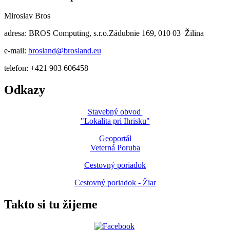
Miroslav Bros
adresa: BROS Computing, s.r.o.Zádubnie 169, 010 03 Žilina
e-mail:
brosland@brosland.eu
telefon: +421 903 606458
Odkazy
Stavebný obvod
"Lokalita pri Ihrisku"
Geoportál
Veterná Poruba
Cestovný poriadok
Cestovný poriadok - Žiar
Takto si tu žijeme