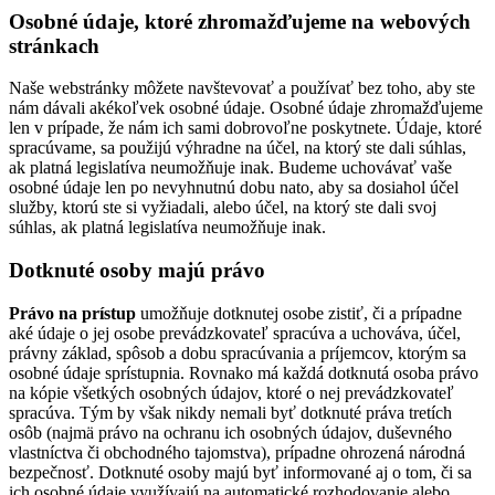
Osobné údaje, ktoré zhromažďujeme na webových
stránkach
Naše webstránky môžete navštevovať a používať bez toho, aby ste
nám dávali akékoľvek osobné údaje. Osobné údaje zhromažďujeme
len v prípade, že nám ich sami dobrovoľne poskytnete. Údaje, ktoré
spracúvame, sa použijú výhradne na účel, na ktorý ste dali súhlas,
ak platná legislatíva neumožňuje inak. Budeme uchovávať vaše
osobné údaje len po nevyhnutnú dobu nato, aby sa dosiahol účel
služby, ktorú ste si vyžiadali, alebo účel, na ktorý ste dali svoj
súhlas, ak platná legislatíva neumožňuje inak.
Dotknuté osoby majú právo
Právo na prístup
umožňuje dotknutej osobe zistiť, či a prípadne
aké údaje o jej osobe prevádzkovateľ spracúva a uchováva, účel,
právny základ, spôsob a dobu spracúvania a príjemcov, ktorým sa
osobné údaje sprístupnia. Rovnako má každá dotknutá osoba právo
na kópie všetkých osobných údajov, ktoré o nej prevádzkovateľ
spracúva. Tým by však nikdy nemali byť dotknuté práva tretích
osôb (najmä právo na ochranu ich osobných údajov, duševného
vlastníctva či obchodného tajomstva), prípadne ohrozená národná
bezpečnosť. Dotknuté osoby majú byť informované aj o tom, či sa
ich osobné údaje využívajú na automatické rozhodovanie alebo