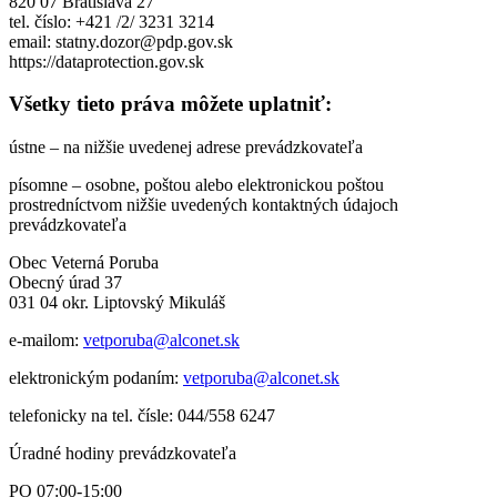
820 07 Bratislava 27
tel. číslo: +421 /2/ 3231 3214
email: statny.dozor@pdp.gov.sk
https://dataprotection.gov.sk
Všetky tieto práva môžete uplatniť:
ústne – na nižšie uvedenej adrese prevádzkovateľa
písomne – osobne, poštou alebo elektronickou poštou
prostredníctvom nižšie uvedených kontaktných údajoch
prevádzkovateľa
Obec Veterná Poruba
Obecný úrad 37
031 04 okr. Liptovský Mikuláš
e-mailom:
vetporuba@alconet.sk
elektronickým podaním:
vetporuba@alconet.sk
telefonicky na tel. čísle: 044/558 6247
Úradné hodiny prevádzkovateľa
PO 07:00-15:00