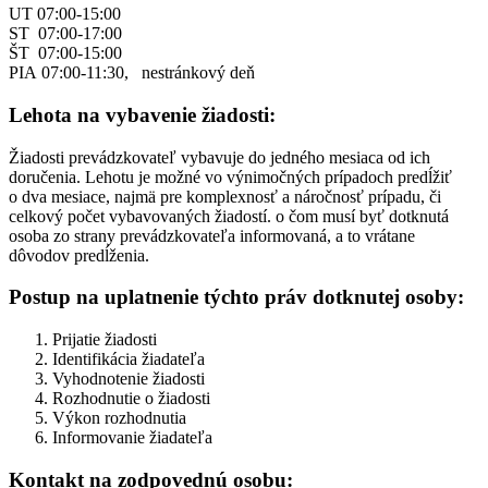
UT 07:00-15:00
ST 07:00-17:00
ŠT 07:00-15:00
PIA 07:00-11:30, nestránkový deň
Lehota na vybavenie žiadosti:
Žiadosti prevádzkovateľ vybavuje do jedného mesiaca od ich
doručenia. Lehotu je možné vo výnimočných prípadoch predĺžiť
o dva mesiace, najmä pre komplexnosť a náročnosť prípadu, či
celkový počet vybavovaných žiadostí. o čom musí byť dotknutá
osoba zo strany prevádzkovateľa informovaná, a to vrátane
dôvodov predĺženia.
Postup na uplatnenie týchto práv dotknutej osoby:
Prijatie žiadosti
Identifikácia žiadateľa
Vyhodnotenie žiadosti
Rozhodnutie o žiadosti
Výkon rozhodnutia
Informovanie žiadateľa
Kontakt na zodpovednú osobu: