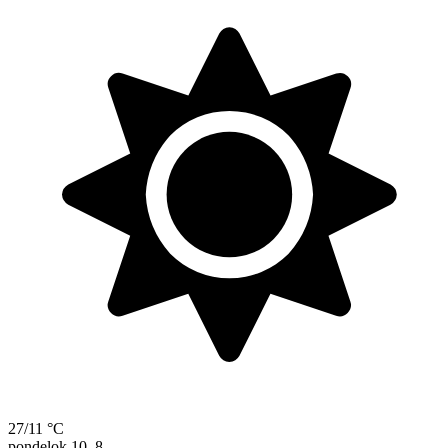
27/11 °C
pondelok
10. 8.