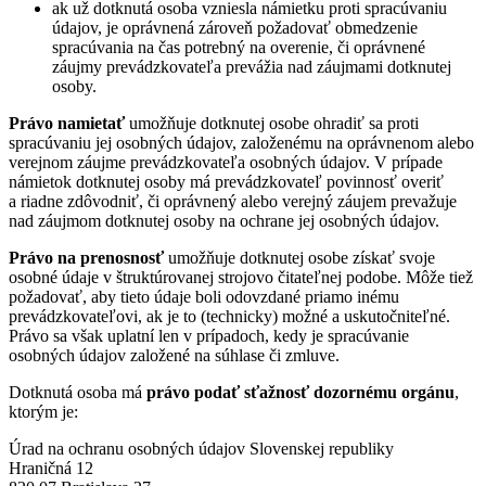
ak už dotknutá osoba vzniesla námietku proti spracúvaniu
údajov, je oprávnená zároveň požadovať obmedzenie
spracúvania na čas potrebný na overenie, či oprávnené
záujmy prevádzkovateľa prevážia nad záujmami dotknutej
osoby.
Právo namietať
umožňuje dotknutej osobe ohradiť sa proti
spracúvaniu jej osobných údajov, založenému na oprávnenom alebo
verejnom záujme prevádzkovateľa osobných údajov. V prípade
námietok dotknutej osoby má prevádzkovateľ povinnosť overiť
a riadne zdôvodniť, či oprávnený alebo verejný záujem prevažuje
nad záujmom dotknutej osoby na ochrane jej osobných údajov.
Právo na prenosnosť
umožňuje dotknutej osobe získať svoje
osobné údaje v štruktúrovanej strojovo čitateľnej podobe. Môže tiež
požadovať, aby tieto údaje boli odovzdané priamo inému
prevádzkovateľovi, ak je to (technicky) možné a uskutočniteľné.
Právo sa však uplatní len v prípadoch, kedy je spracúvanie
osobných údajov založené na súhlase či zmluve.
Dotknutá osoba má
právo podať sťažnosť dozornému orgánu
,
ktorým je:
Úrad na ochranu osobných údajov Slovenskej republiky
Hraničná 12