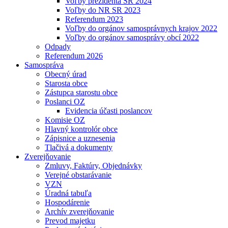
Voľby prezidenta SR 2024
Voľby do NR SR 2023
Referendum 2023
Voľby do orgánov samosprávnych krajov 2022
Voľby do orgánov samosprávy obcí 2022
Odpady
Referendum 2026
Samospráva
Obecný úrad
Starosta obce
Zástupca starostu obce
Poslanci OZ
Evidencia účasti poslancov
Komisie OZ
Hlavný kontrolór obce
Zápisnice a uznesenia
Tlačivá a dokumenty
Zverejňovanie
Zmluvy, Faktúry, Objednávky
Verejné obstarávanie
VZN
Úradná tabuľa
Hospodárenie
Archív zverejňovanie
Prevod majetku