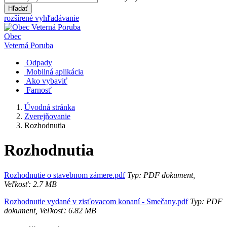
Hľadať
rozšírené vyhľadávanie
Obec
Veterná Poruba
Odpady
Mobilná aplikácia
Ako vybaviť
Farnosť
Úvodná stránka
Zverejňovanie
Rozhodnutia
Rozhodnutia
Rozhodnutie o stavebnom zámere.pdf
Typ: PDF dokument,
Veľkosť: 2.7 MB
Rozhodnutie vydané v zisťovacom konaní - Smečany.pdf
Typ: PDF
dokument, Veľkosť: 6.82 MB