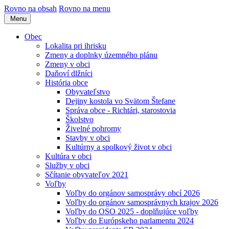
Rovno na obsah
Rovno na menu
Menu
Obec
Lokalita pri ihrisku
Zmeny a doplnky územného plánu
Zmeny v obci
Daňoví dlžníci
História obce
Obyvateľstvo
Dejiny kostola vo Svätom Štefane
Správa obce - Richtári, starostovia
Školstvo
Živelné pohromy
Stavby v obci
Kultúrny a spolkový život v obci
Kultúra v obci
Služby v obci
Sčítanie obyvateľov 2021
Voľby
Voľby do orgánov samosprávy obcí 2026
Voľby do orgánov samosprávnych krajov 2026
Voľby do OSO 2025 - doplňujúce voľby
Voľby do Európskeho parlamentu 2024