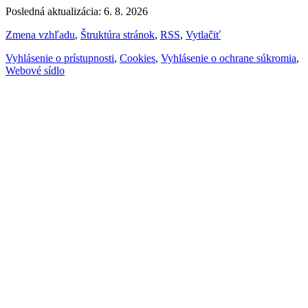
Posledná aktualizácia: 6. 8. 2026
Zmena vzhľadu
,
Štruktúra stránok
,
RSS
,
Vytlačiť
Vyhlásenie o prístupnosti
,
Cookies
,
Vyhlásenie o ochrane súkromia
,
Webové sídlo