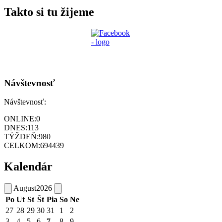
Takto si tu žijeme
Návštevnosť
Návštevnosť:
ONLINE:
0
DNES:
113
TÝŽDEŇ:
980
CELKOM:
694439
Kalendár
August
2026
Po
Ut
St
Št
Pia
So
Ne
27
28
29
30
31
1
2
3
4
5
6
7
8
9