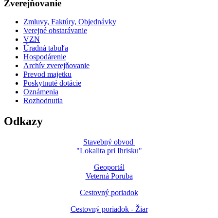
Zverejňovanie
Zmluvy, Faktúry, Objednávky
Verejné obstarávanie
VZN
Úradná tabuľa
Hospodárenie
Archív zverejňovanie
Prevod majetku
Poskytnuté dotácie
Oznámenia
Rozhodnutia
Odkazy
Stavebný obvod
"Lokalita pri Ihrisku"
Geoportál
Veterná Poruba
Cestovný poriadok
Cestovný poriadok - Žiar