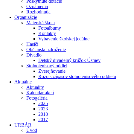
Poskytnuté dotácie
Oznámenia
Rozhodnutia
Organizácie
Materská škola
Fotoalbumy
Kontakty
Vybavenie školskej jedálne
Hasiči
Občianske združenie
Divadlo
Detský divadelný krúžok Úsmev
Stolnotenisový oddiel
Zverejňovanie
Rozpis zápasov stolnotenisového oddielu
Aktuálne
Aktuality
Kalendár akcií
Fotogaléria
2025
2023
2018
2017
URBÁR
Úvod