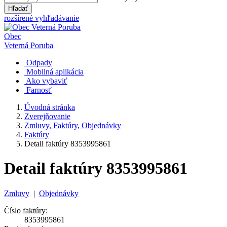
Hľadať
rozšírené vyhľadávanie
Obec
Veterná Poruba
Odpady
Mobilná aplikácia
Ako vybaviť
Farnosť
Úvodná stránka
Zverejňovanie
Zmluvy, Faktúry, Objednávky
Faktúry
Detail faktúry 8353995861
Detail faktúry 8353995861
Zmluvy
|
Objednávky
Číslo faktúry:
8353995861