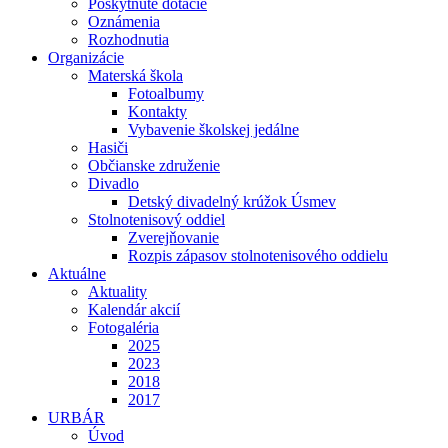
Poskytnuté dotácie
Oznámenia
Rozhodnutia
Organizácie
Materská škola
Fotoalbumy
Kontakty
Vybavenie školskej jedálne
Hasiči
Občianske združenie
Divadlo
Detský divadelný krúžok Úsmev
Stolnotenisový oddiel
Zverejňovanie
Rozpis zápasov stolnotenisového oddielu
Aktuálne
Aktuality
Kalendár akcií
Fotogaléria
2025
2023
2018
2017
URBÁR
Úvod