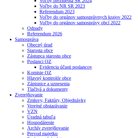
Voľby prezidenta SR 2024
Voľby do NR SR 2023
Referendum 2023
Voľby do orgánov samosprávnych krajov 2022
Voľby do orgánov samosprávy obcí 2022
Odpady
Referendum 2026
Samospráva
Obecný úrad
Starosta obce
Zástupca starostu obce
Poslanci OZ
Evidencia účasti poslancov
Komisie OZ
Hlavný kontrolór obce
Zápisnice a uznesenia
Tlačivá a dokumenty
Zverejňovanie
Zmluvy, Faktúry, Objednávky
Verejné obstarávanie
VZN
Úradná tabuľa
Hospodárenie
Archív zverejňovanie
Prevod majetku