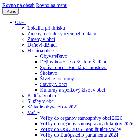
Rovno na obsah
Rovno na menu
Menu
Obec
Lokalita pri ihrisku
Zmeny a doplnky územného plánu
Zmeny v obci
Daňoví dlžníci
História obce
Obyvateľstvo
Dejiny kostola vo Svätom Štefane
Správa obce - Richtári, starostovia
Školstvo
Živelné pohromy
Stavby v obci
Kultúrny a spolkový život v obci
Kultúra v obci
Služby v obci
Sčítanie obyvateľov 2021
Voľby
Voľby do orgánov samosprávy obcí 2026
Voľby do orgánov samosprávnych krajov 2026
Voľby do OSO 2025 - doplňujúce voľby
Voľby do Európskeho parlamentu 2024