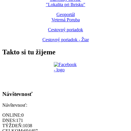
"Lokalita pri Ihrisku"
Geoportál
Veterná Poruba
Cestovný poriadok
Cestovný poriadok - Žiar
Takto si tu žijeme
Návštevnosť
Návštevnosť:
ONLINE:
0
DNES:
171
TÝŽDEŇ:
1038
CELKOM:
694497