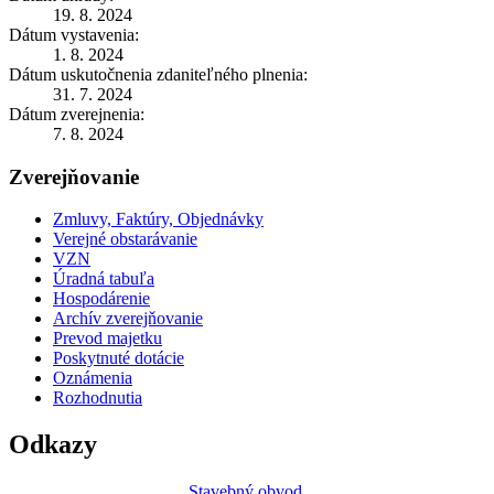
19. 8. 2024
Dátum vystavenia:
1. 8. 2024
Dátum uskutočnenia zdaniteľného plnenia:
31. 7. 2024
Dátum zverejnenia:
7. 8. 2024
Zverejňovanie
Zmluvy, Faktúry, Objednávky
Verejné obstarávanie
VZN
Úradná tabuľa
Hospodárenie
Archív zverejňovanie
Prevod majetku
Poskytnuté dotácie
Oznámenia
Rozhodnutia
Odkazy
Stavebný obvod