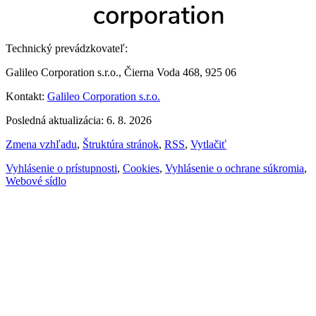
Technický prevádzkovateľ:
Galileo Corporation s.r.o., Čierna Voda 468, 925 06
Kontakt:
Galileo Corporation s.r.o.
Posledná aktualizácia: 6. 8. 2026
Zmena vzhľadu
,
Štruktúra stránok
,
RSS
,
Vytlačiť
Vyhlásenie o prístupnosti
,
Cookies
,
Vyhlásenie o ochrane súkromia
,
Webové sídlo