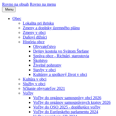
Rovno na obsah
Rovno na menu
Menu
Obec
Lokalita pri ihrisku
Zmeny a doplnky územného plánu
Zmeny v obci
Daňoví dlžníci
História obce
Obyvateľstvo
Dejiny kostola vo Svätom Štefane
Správa obce - Richtári, starostovia
Školstvo
Živelné pohromy
Stavby v obci
Kultúrny a spolkový život v obci
Kultúra v obci
Služby v obci
Sčítanie obyvateľov 2021
Voľby
Voľby do orgánov samosprávy obcí 2026
Voľby do orgánov samosprávnych krajov 2026
Voľby do OSO 2025 - doplňujúce voľby
Voľby do Európskeho parlamentu 2024