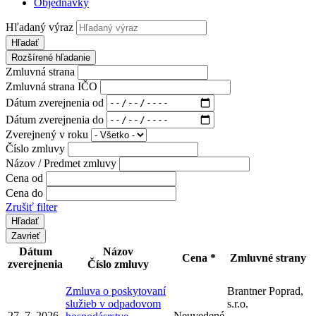
Objednávky
Hľadaný výraz
Hľadať
Rozšírené hľadanie
Zmluvná strana
Zmluvná strana IČO
Dátum zverejnenia od
Dátum zverejnenia do
Zverejnený v roku
Číslo zmluvy
Názov / Predmet zmluvy
Cena od
Cena do
Zrušiť filter
Zavrieť
Dátum
Názov
Cena *
Zmluvné strany
zverejnenia
Číslo zmluvy
Zmluva o poskytovaní
Brantner Poprad,
služieb v odpadovom
s.r.o.
27. 7. 2026
Neuvedené