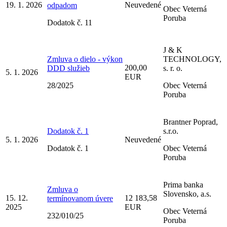
19. 1. 2026
Neuvedené
odpadom
Obec Veterná
Poruba
Dodatok č. 11
J & K
Zmluva o dielo - výkon
TECHNOLOGY,
200,00
DDD služieb
s. r. o.
5. 1. 2026
EUR
28/2025
Obec Veterná
Poruba
Brantner Poprad,
Dodatok č. 1
s.r.o.
5. 1. 2026
Neuvedené
Dodatok č. 1
Obec Veterná
Poruba
Prima banka
Zmluva o
Slovensko, a.s.
15. 12.
12 183,58
termínovanom úvere
2025
EUR
Obec Veterná
232/010/25
Poruba