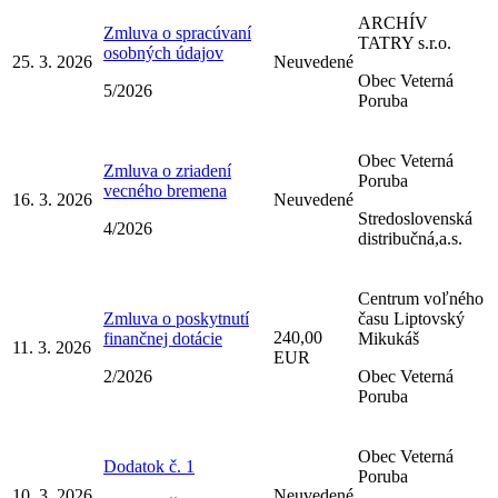
ARCHÍV
Zmluva o spracúvaní
TATRY s.r.o.
osobných údajov
25. 3. 2026
Neuvedené
Obec Veterná
5/2026
Poruba
Obec Veterná
Zmluva o zriadení
Poruba
vecného bremena
16. 3. 2026
Neuvedené
Stredoslovenská
4/2026
distribučná,a.s.
Centrum voľného
Zmluva o poskytnutí
času Liptovský
240,00
finančnej dotácie
Mikukáš
11. 3. 2026
EUR
2/2026
Obec Veterná
Poruba
Obec Veterná
Dodatok č. 1
Poruba
10. 3. 2026
Neuvedené