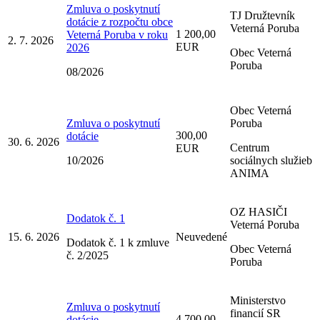
Zmluva o poskytnutí
TJ Družtevník
dotácie z rozpočtu obce
Veterná Poruba
1 200,00
Veterná Poruba v roku
2. 7. 2026
EUR
2026
Obec Veterná
Poruba
08/2026
Obec Veterná
Zmluva o poskytnutí
Poruba
300,00
dotácie
30. 6. 2026
Centrum
EUR
10/2026
sociálnych služieb
ANIMA
OZ HASIČI
Dodatok č. 1
Veterná Poruba
15. 6. 2026
Neuvedené
Dodatok č. 1 k zmluve
Obec Veterná
č. 2/2025
Poruba
Ministerstvo
Zmluva o poskytnutí
financií SR
4 700,00
dotácie