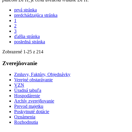
prvá stránka
predchádzajúca stránka
1
2
3
ďalšia stránka
posledná stránka
Zobrazené
1
-
25
z 214
Zverejňovanie
Zmluvy, Faktúry, Objednávky
Verejné obstarávanie
VZN
Úradná tabuľa
Hospodárenie
Archív zverejňovanie
Prevod majetku
Poskytnuté dotácie
Oznámenia
Rozhodnutia