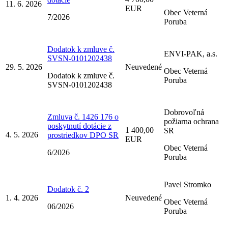
11. 6. 2026
EUR
Obec Veterná
7/2026
Poruba
Dodatok k zmluve č.
ENVI-PAK, a.s.
SVSN-0101202438
29. 5. 2026
Neuvedené
Obec Veterná
Dodatok k zmluve č.
Poruba
SVSN-0101202438
Dobrovoľná
Zmluva č. 1426 176 o
požiarna ochrana
poskytnutí dotácie z
1 400,00
SR
4. 5. 2026
prostriedkov DPO SR
EUR
Obec Veterná
6/2026
Poruba
Pavel Stromko
Dodatok č. 2
1. 4. 2026
Neuvedené
Obec Veterná
06/2026
Poruba