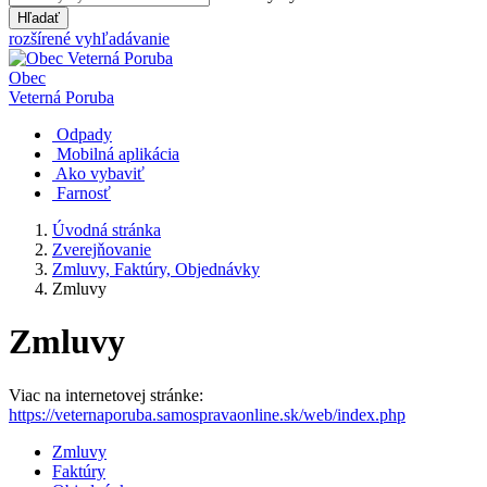
Hľadať
rozšírené vyhľadávanie
Obec
Veterná Poruba
Odpady
Mobilná aplikácia
Ako vybaviť
Farnosť
Úvodná stránka
Zverejňovanie
Zmluvy, Faktúry, Objednávky
Zmluvy
Zmluvy
Viac na internetovej stránke:
https://veternaporuba.samospravaonline.sk/web/index.php
Zmluvy
Faktúry