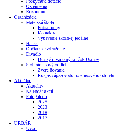
Poskytnuté dotácie
Oznámenia
Rozhodnutia
Organizácie
Materská škola
Fotoalbumy
Kontakty
Vybavenie školskej jedálne
Hasiči
Občianske združenie
Divadlo
Detský divadelný krúžok Úsmev
Stolnotenisový oddiel
Zverejňovanie
Rozpis zápasov stolnotenisového oddielu
Aktuálne
Aktuality
Kalendár akcií
Fotogaléria
2025
2023
2018
2017
URBÁR
Úvod