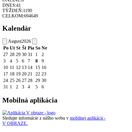
DNES:
41
TÝŽDEŇ:
1190
CELKOM:
694649
Kalendár
August
2026
Po
Ut
St
Št
Pia
So
Ne
27
28
29
30
31
1
2
3
4
5
6
7
8
9
10
11
12
13
14
15
16
17
18
19
20
21
22
23
24
25
26
27
28
29
30
31
1
2
3
4
5
6
Mobilná aplikácia
Sledujte informácie z nášho webu v
mobilnej aplikácii -
V OBRAZE.