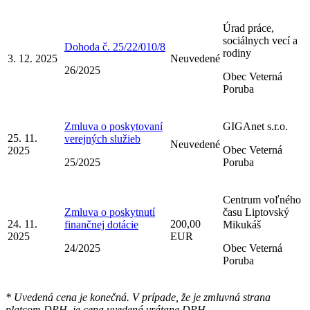
Úrad práce,
sociálnych vecí a
Dohoda č. 25/22/010/8
rodiny
3. 12. 2025
Neuvedené
26/2025
Obec Veterná
Poruba
Zmluva o poskytovaní
GIGAnet s.r.o.
25. 11.
verejných služieb
Neuvedené
Obec Veterná
2025
25/2025
Poruba
Centrum voľného
Zmluva o poskytnutí
času Liptovský
24. 11.
200,00
finančnej dotácie
Mikukáš
2025
EUR
24/2025
Obec Veterná
Poruba
* Uvedená cena je konečná. V prípade, že je zmluvná strana
platcom DPH, je cena uvedená vrátane DPH.