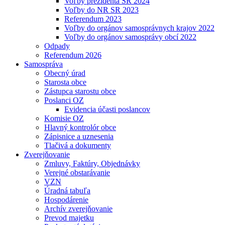
Voľby prezidenta SR 2024
Voľby do NR SR 2023
Referendum 2023
Voľby do orgánov samosprávnych krajov 2022
Voľby do orgánov samosprávy obcí 2022
Odpady
Referendum 2026
Samospráva
Obecný úrad
Starosta obce
Zástupca starostu obce
Poslanci OZ
Evidencia účasti poslancov
Komisie OZ
Hlavný kontrolór obce
Zápisnice a uznesenia
Tlačivá a dokumenty
Zverejňovanie
Zmluvy, Faktúry, Objednávky
Verejné obstarávanie
VZN
Úradná tabuľa
Hospodárenie
Archív zverejňovanie
Prevod majetku