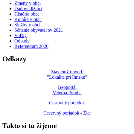
Zmeny v obci
Daňoví dlžníci
História obce
Kultúra v obci
Služby v obci
Sčítanie obyvateľov 2021
Voľby
Odpady
Referendum 2026
Odkazy
Stavebný obvod
"Lokalita pri Ihrisku"
Geoportál
Veterná Poruba
Cestovný poriadok
Cestovný poriadok - Žiar
Takto si tu žijeme