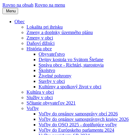
Rovno na obsah
Rovno na menu
Menu
Obec
Lokalita pri ihrisku
Zmeny a doplnky územného plánu
Zmeny v obci
Daňoví dlžníci
História obce
Obyvateľstvo
Dejiny kostola vo Svätom Štefane
Správa obce - Richtári, starostovia
Školstvo
Živelné pohromy
Stavby v obci
Kultúrny a spolkový život v obci
Kultúra v obci
Služby v obci
Sčítanie obyvateľov 2021
Voľby
Voľby do orgánov samosprávy obcí 2026
Voľby do orgánov samosprávnych krajov 2026
Voľby do OSO 2025 - doplňujúce voľby
Voľby do Európskeho parlamentu 2024