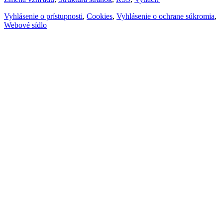
Vyhlásenie o prístupnosti
,
Cookies
,
Vyhlásenie o ochrane súkromia
,
Webové sídlo