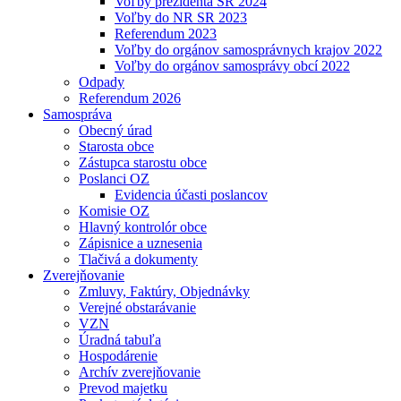
Voľby prezidenta SR 2024
Voľby do NR SR 2023
Referendum 2023
Voľby do orgánov samosprávnych krajov 2022
Voľby do orgánov samosprávy obcí 2022
Odpady
Referendum 2026
Samospráva
Obecný úrad
Starosta obce
Zástupca starostu obce
Poslanci OZ
Evidencia účasti poslancov
Komisie OZ
Hlavný kontrolór obce
Zápisnice a uznesenia
Tlačivá a dokumenty
Zverejňovanie
Zmluvy, Faktúry, Objednávky
Verejné obstarávanie
VZN
Úradná tabuľa
Hospodárenie
Archív zverejňovanie
Prevod majetku