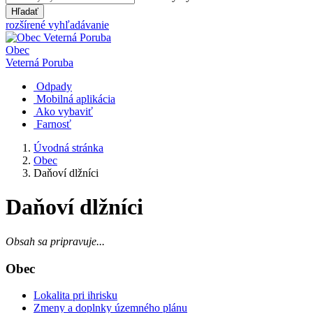
Hľadať
rozšírené vyhľadávanie
Obec
Veterná Poruba
Odpady
Mobilná aplikácia
Ako vybaviť
Farnosť
Úvodná stránka
Obec
Daňoví dlžníci
Daňoví dlžníci
Obsah sa pripravuje...
Obec
Lokalita pri ihrisku
Zmeny a doplnky územného plánu