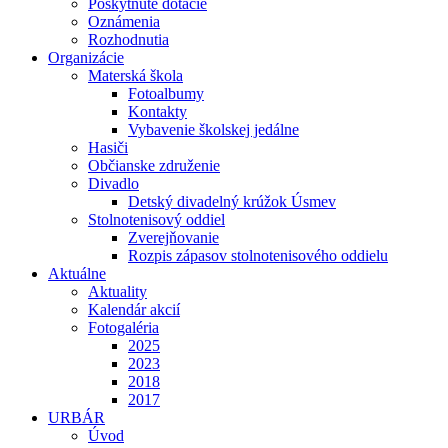
Poskytnuté dotácie
Oznámenia
Rozhodnutia
Organizácie
Materská škola
Fotoalbumy
Kontakty
Vybavenie školskej jedálne
Hasiči
Občianske združenie
Divadlo
Detský divadelný krúžok Úsmev
Stolnotenisový oddiel
Zverejňovanie
Rozpis zápasov stolnotenisového oddielu
Aktuálne
Aktuality
Kalendár akcií
Fotogaléria
2025
2023
2018
2017
URBÁR
Úvod