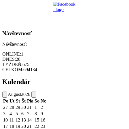
Návštevnosť
Návštevnosť:
ONLINE:
1
DNES:
28
TÝŽDEŇ:
675
CELKOM:
694134
Kalendár
August
2026
Po
Ut
St
Št
Pia
So
Ne
27
28
29
30
31
1
2
3
4
5
6
7
8
9
10
11
12
13
14
15
16
17
18
19
20
21
22
23