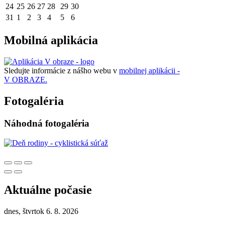
24
25
26
27
28
29
30
31
1
2
3
4
5
6
Mobilná aplikácia
Sledujte informácie z nášho webu v
mobilnej aplikácii -
V OBRAZE.
Fotogaléria
Náhodná fotogaléria
Aktuálne počasie
dnes, štvrtok 6. 8. 2026