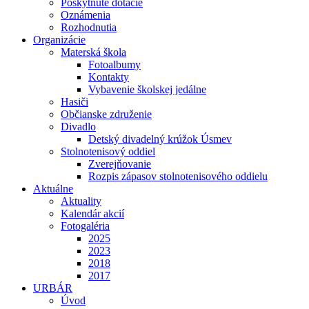
Poskytnuté dotácie
Oznámenia
Rozhodnutia
Organizácie
Materská škola
Fotoalbumy
Kontakty
Vybavenie školskej jedálne
Hasiči
Občianske združenie
Divadlo
Detský divadelný krúžok Úsmev
Stolnotenisový oddiel
Zverejňovanie
Rozpis zápasov stolnotenisového oddielu
Aktuálne
Aktuality
Kalendár akcií
Fotogaléria
2025
2023
2018
2017
URBÁR
Úvod