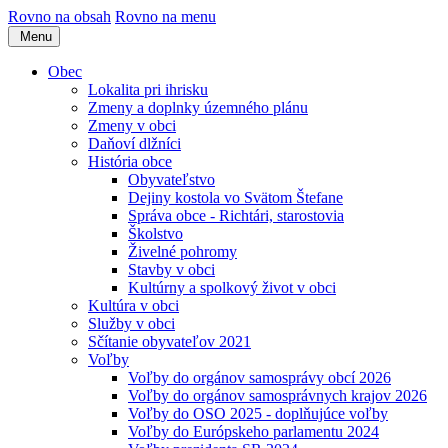
Rovno na obsah
Rovno na menu
Menu
Obec
Lokalita pri ihrisku
Zmeny a doplnky územného plánu
Zmeny v obci
Daňoví dlžníci
História obce
Obyvateľstvo
Dejiny kostola vo Svätom Štefane
Správa obce - Richtári, starostovia
Školstvo
Živelné pohromy
Stavby v obci
Kultúrny a spolkový život v obci
Kultúra v obci
Služby v obci
Sčítanie obyvateľov 2021
Voľby
Voľby do orgánov samosprávy obcí 2026
Voľby do orgánov samosprávnych krajov 2026
Voľby do OSO 2025 - doplňujúce voľby
Voľby do Európskeho parlamentu 2024