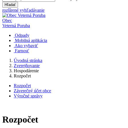
Hľadať
rozšírené vyhľadávanie
Obec
Veterná Poruba
Odpady
Mobilná aplikácia
Ako vybaviť
Farnosť
Úvodná stránka
Zverejňovanie
Hospodárenie
Rozpočet
Rozpočet
Záverečný účet obce
Výročné správy
Rozpočet