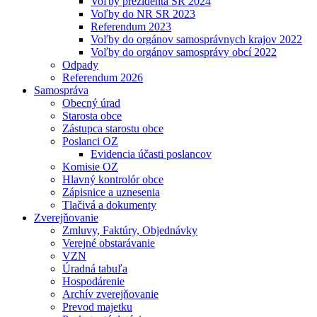
Voľby prezidenta SR 2024
Voľby do NR SR 2023
Referendum 2023
Voľby do orgánov samosprávnych krajov 2022
Voľby do orgánov samosprávy obcí 2022
Odpady
Referendum 2026
Samospráva
Obecný úrad
Starosta obce
Zástupca starostu obce
Poslanci OZ
Evidencia účasti poslancov
Komisie OZ
Hlavný kontrolór obce
Zápisnice a uznesenia
Tlačivá a dokumenty
Zverejňovanie
Zmluvy, Faktúry, Objednávky
Verejné obstarávanie
VZN
Úradná tabuľa
Hospodárenie
Archív zverejňovanie
Prevod majetku