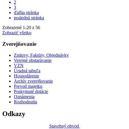
2
3
ďalšia stránka
posledná stránka
Zobrazené
1
-
20
z 56
Zobraziť všetko
Zverejňovanie
Zmluvy, Faktúry, Objednávky
Verejné obstarávanie
VZN
Úradná tabuľa
Hospodárenie
Archív zverejňovanie
Prevod majetku
Poskytnuté dotácie
Oznámenia
Rozhodnutia
Odkazy
Stavebný obvod