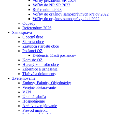
Voľby prezidenta SR 2024
Voľby do NR SR 2023
Referendum 2023
Voľby do orgánov samosprávnych krajov 2022
Voľby do orgánov samosprávy obcí 2022
Odpady
Referendum 2026
Samospráva
Obecný úrad
Starosta obce
Zástupca starostu obce
Poslanci OZ
Evidencia účasti poslancov
Komisie OZ
Hlavný kontrolór obce
Zápisnice a uznesenia
Tlačivá a dokumenty
Zverejňovanie
Zmluvy, Faktúry, Objednávky
Verejné obstarávanie
VZN
Úradná tabuľa
Hospodárenie
Archív zverejňovanie
Prevod majetku