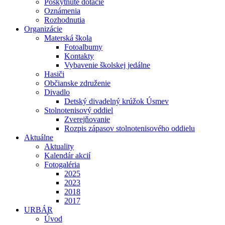
Poskytnuté dotácie
Oznámenia
Rozhodnutia
Organizácie
Materská škola
Fotoalbumy
Kontakty
Vybavenie školskej jedálne
Hasiči
Občianske združenie
Divadlo
Detský divadelný krúžok Úsmev
Stolnotenisový oddiel
Zverejňovanie
Rozpis zápasov stolnotenisového oddielu
Aktuálne
Aktuality
Kalendár akcií
Fotogaléria
2025
2023
2018
2017
URBÁR
Úvod