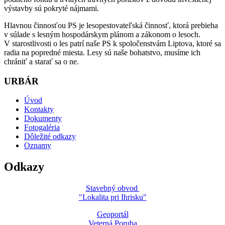
výstavby sú pokryté nájmami.
Hlavnou činnosťou PS je lesopestovateľská činnosť, ktorá prebieha
v súlade s lesným hospodárskym plánom a zákonom o lesoch.
V starostlivosti o les patrí naše PS k spoločenstvám Liptova, ktoré sa
radia na popredné miesta. Lesy sú naše bohatstvo, musíme ich
chrániť a starať sa o ne.
URBÁR
Úvod
Kontakty
Dokumenty
Fotogaléria
Dôležité odkazy
Oznamy
Odkazy
Stavebný obvod
"Lokalita pri Ihrisku"
Geoportál
Veterná Poruba