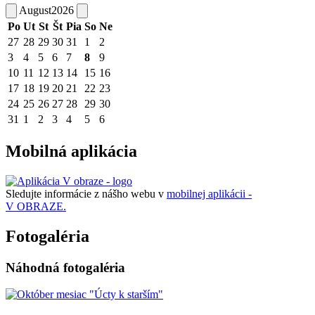
August
2026
Po
Ut
St
Št
Pia
So
Ne
27
28
29
30
31
1
2
3
4
5
6
7
8
9
10
11
12
13
14
15
16
17
18
19
20
21
22
23
24
25
26
27
28
29
30
31
1
2
3
4
5
6
Mobilná aplikácia
Sledujte informácie z nášho webu v
mobilnej aplikácii -
V OBRAZE.
Fotogaléria
Náhodná fotogaléria