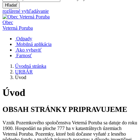
Hľadať
rozšírené vyhľadávanie
Obec
Veterná Poruba
Odpady
Mobilná aplikácia
Ako vybaviť
Farnosť
Úvodná stránka
URBÁR
Úvod
Úvod
OBSAH STRÁNKY PRIPRAVUJEME
Vznik Pozemkového spoločenstva Veterná Poruba sa datuje do roku
1900. Hospodári na ploche 777 ha v katastrálnych územiach
Veterná Poruba. Pozemky, ktoré boli dočasne vyňaté z lesného
pôdneho fondu a trvalých trávnych porastov z dôvodu investičnej