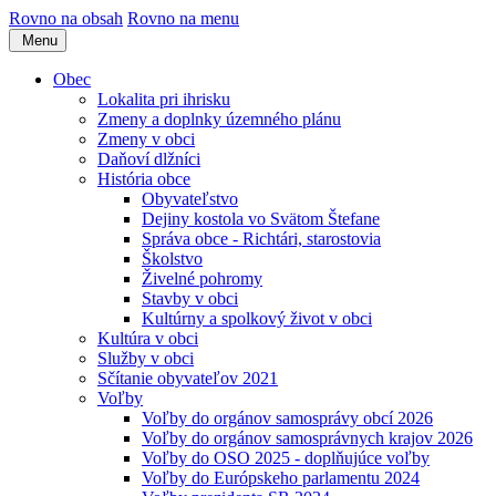
Rovno na obsah
Rovno na menu
Menu
Obec
Lokalita pri ihrisku
Zmeny a doplnky územného plánu
Zmeny v obci
Daňoví dlžníci
História obce
Obyvateľstvo
Dejiny kostola vo Svätom Štefane
Správa obce - Richtári, starostovia
Školstvo
Živelné pohromy
Stavby v obci
Kultúrny a spolkový život v obci
Kultúra v obci
Služby v obci
Sčítanie obyvateľov 2021
Voľby
Voľby do orgánov samosprávy obcí 2026
Voľby do orgánov samosprávnych krajov 2026
Voľby do OSO 2025 - doplňujúce voľby
Voľby do Európskeho parlamentu 2024