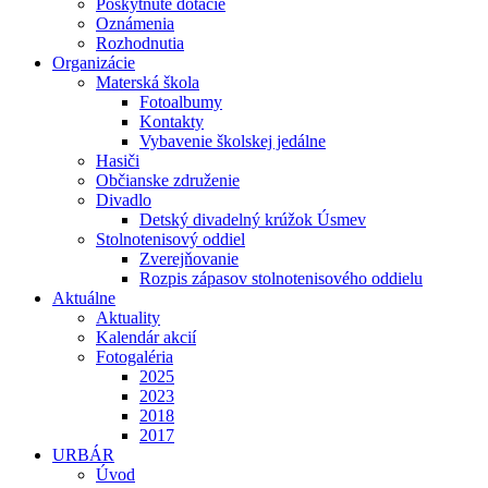
Poskytnuté dotácie
Oznámenia
Rozhodnutia
Organizácie
Materská škola
Fotoalbumy
Kontakty
Vybavenie školskej jedálne
Hasiči
Občianske združenie
Divadlo
Detský divadelný krúžok Úsmev
Stolnotenisový oddiel
Zverejňovanie
Rozpis zápasov stolnotenisového oddielu
Aktuálne
Aktuality
Kalendár akcií
Fotogaléria
2025
2023
2018
2017
URBÁR
Úvod