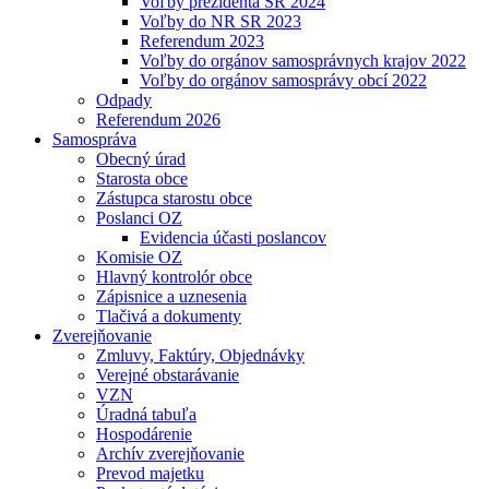
Voľby prezidenta SR 2024
Voľby do NR SR 2023
Referendum 2023
Voľby do orgánov samosprávnych krajov 2022
Voľby do orgánov samosprávy obcí 2022
Odpady
Referendum 2026
Samospráva
Obecný úrad
Starosta obce
Zástupca starostu obce
Poslanci OZ
Evidencia účasti poslancov
Komisie OZ
Hlavný kontrolór obce
Zápisnice a uznesenia
Tlačivá a dokumenty
Zverejňovanie
Zmluvy, Faktúry, Objednávky
Verejné obstarávanie
VZN
Úradná tabuľa
Hospodárenie
Archív zverejňovanie
Prevod majetku