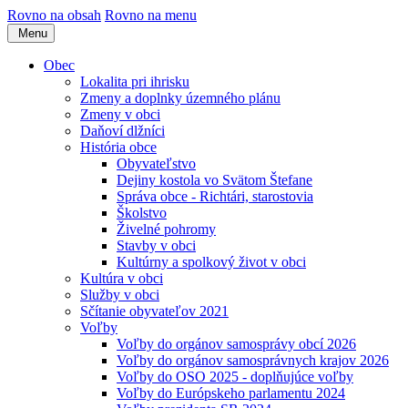
Rovno na obsah
Rovno na menu
Menu
Obec
Lokalita pri ihrisku
Zmeny a doplnky územného plánu
Zmeny v obci
Daňoví dlžníci
História obce
Obyvateľstvo
Dejiny kostola vo Svätom Štefane
Správa obce - Richtári, starostovia
Školstvo
Živelné pohromy
Stavby v obci
Kultúrny a spolkový život v obci
Kultúra v obci
Služby v obci
Sčítanie obyvateľov 2021
Voľby
Voľby do orgánov samosprávy obcí 2026
Voľby do orgánov samosprávnych krajov 2026
Voľby do OSO 2025 - doplňujúce voľby
Voľby do Európskeho parlamentu 2024