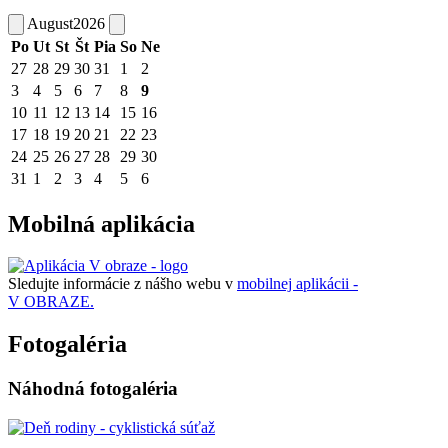
August
2026
Po
Ut
St
Št
Pia
So
Ne
27
28
29
30
31
1
2
3
4
5
6
7
8
9
10
11
12
13
14
15
16
17
18
19
20
21
22
23
24
25
26
27
28
29
30
31
1
2
3
4
5
6
Mobilná aplikácia
Sledujte informácie z nášho webu v
mobilnej aplikácii -
V OBRAZE.
Fotogaléria
Náhodná fotogaléria