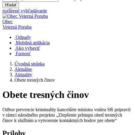
Hľadať
rozšírené vyhľadávanie
Obec
Veterná Poruba
Odpady
Mobilná aplikácia
Ako vybaviť
Farnosť
Úvodná stránka
Aktuálne
Aktuality
Obete tresných činov
Obete tresných činov
Odbor prevencie kriminality kancelárie ministra vnútra SR pripravil
v rámci národného projektu „Zlepšenie prístupu obetí trestných
činov k službám a vytvorenie kontaktných bodov pre obete“
Prílohy