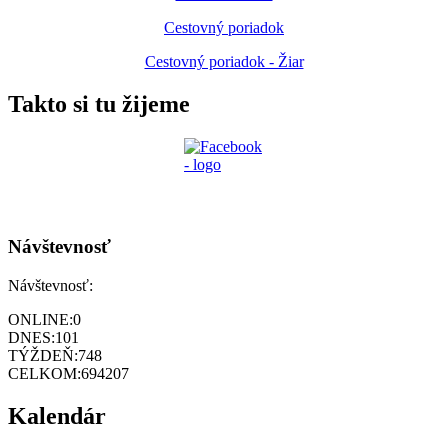
Cestovný poriadok
Cestovný poriadok - Žiar
Takto si tu žijeme
Návštevnosť
Návštevnosť:
ONLINE:
0
DNES:
101
TÝŽDEŇ:
748
CELKOM:
694207
Kalendár