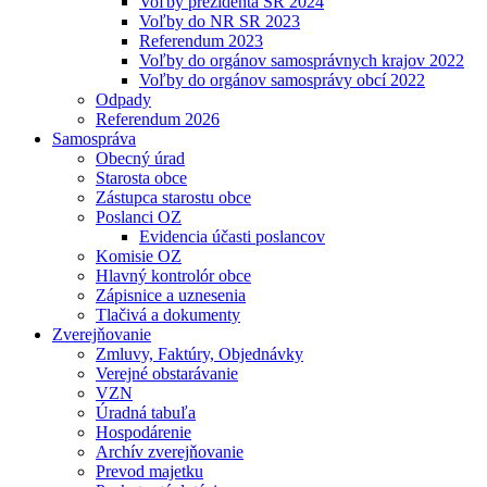
Voľby prezidenta SR 2024
Voľby do NR SR 2023
Referendum 2023
Voľby do orgánov samosprávnych krajov 2022
Voľby do orgánov samosprávy obcí 2022
Odpady
Referendum 2026
Samospráva
Obecný úrad
Starosta obce
Zástupca starostu obce
Poslanci OZ
Evidencia účasti poslancov
Komisie OZ
Hlavný kontrolór obce
Zápisnice a uznesenia
Tlačivá a dokumenty
Zverejňovanie
Zmluvy, Faktúry, Objednávky
Verejné obstarávanie
VZN
Úradná tabuľa
Hospodárenie
Archív zverejňovanie
Prevod majetku