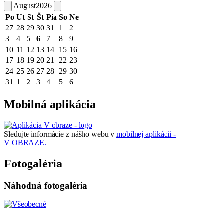
August
2026
Po
Ut
St
Št
Pia
So
Ne
27
28
29
30
31
1
2
3
4
5
6
7
8
9
10
11
12
13
14
15
16
17
18
19
20
21
22
23
24
25
26
27
28
29
30
31
1
2
3
4
5
6
Mobilná aplikácia
Sledujte informácie z nášho webu v
mobilnej aplikácii -
V OBRAZE.
Fotogaléria
Náhodná fotogaléria