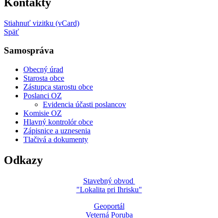
Kontakty
Stiahnuť vizitku (vCard)
Späť
Samospráva
Obecný úrad
Starosta obce
Zástupca starostu obce
Poslanci OZ
Evidencia účasti poslancov
Komisie OZ
Hlavný kontrolór obce
Zápisnice a uznesenia
Tlačivá a dokumenty
Odkazy
Stavebný obvod
"Lokalita pri Ihrisku"
Geoportál
Veterná Poruba