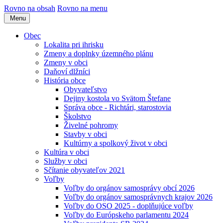
Rovno na obsah
Rovno na menu
Menu
Obec
Lokalita pri ihrisku
Zmeny a doplnky územného plánu
Zmeny v obci
Daňoví dlžníci
História obce
Obyvateľstvo
Dejiny kostola vo Svätom Štefane
Správa obce - Richtári, starostovia
Školstvo
Živelné pohromy
Stavby v obci
Kultúrny a spolkový život v obci
Kultúra v obci
Služby v obci
Sčítanie obyvateľov 2021
Voľby
Voľby do orgánov samosprávy obcí 2026
Voľby do orgánov samosprávnych krajov 2026
Voľby do OSO 2025 - doplňujúce voľby
Voľby do Európskeho parlamentu 2024