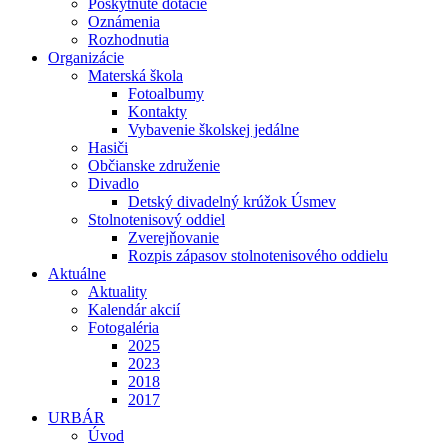
Poskytnuté dotácie
Oznámenia
Rozhodnutia
Organizácie
Materská škola
Fotoalbumy
Kontakty
Vybavenie školskej jedálne
Hasiči
Občianske združenie
Divadlo
Detský divadelný krúžok Úsmev
Stolnotenisový oddiel
Zverejňovanie
Rozpis zápasov stolnotenisového oddielu
Aktuálne
Aktuality
Kalendár akcií
Fotogaléria
2025
2023
2018
2017
URBÁR
Úvod