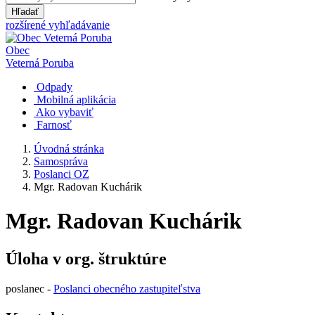
Hľadať
rozšírené vyhľadávanie
Obec
Veterná Poruba
Odpady
Mobilná aplikácia
Ako vybaviť
Farnosť
Úvodná stránka
Samospráva
Poslanci OZ
Mgr. Radovan Kuchárik
Mgr. Radovan Kuchárik
Úloha v org. štruktúre
poslanec -
Poslanci obecného zastupiteľstva