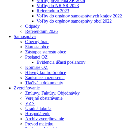
Voľby prezidenta SR 2024
Voľby do NR SR 2023
Referendum 2023
Voľby do orgánov samosprávnych krajov 2022
Voľby do orgánov samosprávy obcí 2022
Odpady
Referendum 2026
Samospráva
Obecný úrad
Starosta obce
Zástupca starostu obce
Poslanci OZ
Evidencia účasti poslancov
Komisie OZ
Hlavný kontrolór obce
Zápisnice a uznesenia
Tlačivá a dokumenty
Zverejňovanie
Zmluvy, Faktúry, Objednávky
Verejné obstarávanie
VZN
Úradná tabuľa
Hospodárenie
Archív zverejňovanie
Prevod majetku