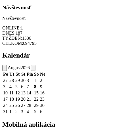
Návštevnosť
Návštevnosť:
ONLINE:
1
DNES:
187
TÝŽDEŇ:
1336
CELKOM:
694795
Kalendár
August
2026
Po
Ut
St
Št
Pia
So
Ne
27
28
29
30
31
1
2
3
4
5
6
7
8
9
10
11
12
13
14
15
16
17
18
19
20
21
22
23
24
25
26
27
28
29
30
31
1
2
3
4
5
6
Mobilná aplikácia