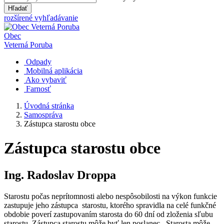
Hľadať
rozšírené vyhľadávanie
Obec
Veterná Poruba
Odpady
Mobilná aplikácia
Ako vybaviť
Farnosť
Úvodná stránka
Samospráva
Zástupca starostu obce
Zástupca starostu obce
Ing. Radoslav Droppa
Starostu počas neprítomnosti alebo nespôsobilosti na výkon funkcie
zastupuje jeho zástupca starostu, ktorého spravidla na celé funkčné
obdobie poverí zastupovaním starosta do 60 dní od zloženia sľubu
starostu. Zástupca starostu môže byť len poslanec. Starosta môže