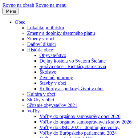
Rovno na obsah
Rovno na menu
Menu
Obec
Lokalita pri ihrisku
Zmeny a doplnky územného plánu
Zmeny v obci
Daňoví dlžníci
História obce
Obyvateľstvo
Dejiny kostola vo Svätom Štefane
Správa obce - Richtári, starostovia
Školstvo
Živelné pohromy
Stavby v obci
Kultúrny a spolkový život v obci
Kultúra v obci
Služby v obci
Sčítanie obyvateľov 2021
Voľby
Voľby do orgánov samosprávy obcí 2026
Voľby do orgánov samosprávnych krajov 2026
Voľby do OSO 2025 - doplňujúce voľby
Voľby do Európskeho parlamentu 2024