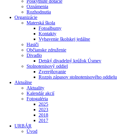
Poskytnuté dotácie
Oznámenia
Rozhodnutia
Organizácie
Materská škola
Fotoalbumy
Kontakty
Vybavenie školskej jedálne
Hasiči
Občianske združenie
Divadlo
Detský divadelný krúžok Úsmev
Stolnotenisový oddiel
Zverejňovanie
Rozpis zápasov stolnotenisového oddielu
Aktuálne
Aktuality
Kalendár akcií
Fotogaléria
2025
2023
2018
2017
URBÁR
Úvod