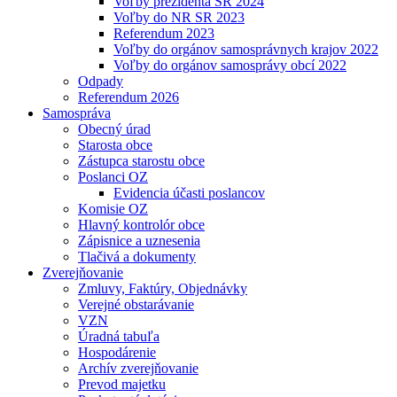
Voľby prezidenta SR 2024
Voľby do NR SR 2023
Referendum 2023
Voľby do orgánov samosprávnych krajov 2022
Voľby do orgánov samosprávy obcí 2022
Odpady
Referendum 2026
Samospráva
Obecný úrad
Starosta obce
Zástupca starostu obce
Poslanci OZ
Evidencia účasti poslancov
Komisie OZ
Hlavný kontrolór obce
Zápisnice a uznesenia
Tlačivá a dokumenty
Zverejňovanie
Zmluvy, Faktúry, Objednávky
Verejné obstarávanie
VZN
Úradná tabuľa
Hospodárenie
Archív zverejňovanie
Prevod majetku