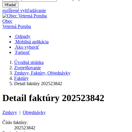
Hľadať
rozšírené vyhľadávanie
Obec
Veterná Poruba
Odpady
Mobilná aplikácia
Ako vybaviť
Farnosť
Úvodná stránka
Zverejňovanie
Zmluvy, Faktúry, Objednávky
Faktúry
Detail faktúry 202523842
Detail faktúry 202523842
Zmluvy
|
Objednávky
Číslo faktúry:
202523842