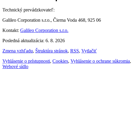
Technický prevádzkovateľ:
Galileo Corporation s.r.o., Čierna Voda 468, 925 06
Kontakt:
Galileo Corporation s.r.o.
Posledná aktualizácia: 6. 8. 2026
Zmena vzhľadu
,
Štruktúra stránok
,
RSS
,
Vytlačiť
Vyhlásenie o prístupnosti
,
Cookies
,
Vyhlásenie o ochrane súkromia
,
Webové sídlo