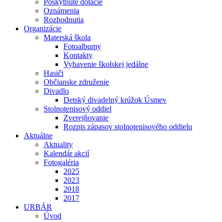
Poskytnuté dotácie
Oznámenia
Rozhodnutia
Organizácie
Materská škola
Fotoalbumy
Kontakty
Vybavenie školskej jedálne
Hasiči
Občianske združenie
Divadlo
Detský divadelný krúžok Úsmev
Stolnotenisový oddiel
Zverejňovanie
Rozpis zápasov stolnotenisového oddielu
Aktuálne
Aktuality
Kalendár akcií
Fotogaléria
2025
2023
2018
2017
URBÁR
Úvod