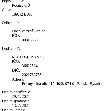
Popis plnenia:
Počítač OÚ
Cena:
189,42 EUR
Odberateľ:
Obec Veterná Poruba
IČO:
00315869
Dodávateľ:
MB TECH BB s.r.o.
IČO:
36622524
DIČ:
2021763755
Adresa:
Priemyselná ulica 15449/2, 974 01 Banská Bystrica
Dátum doručenia:
29. 1. 2025
Dátum splatnosti:
13. 2. 2025
Dátum úhrady: