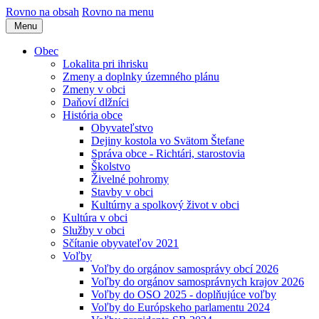
Rovno na obsah
Rovno na menu
Menu
Obec
Lokalita pri ihrisku
Zmeny a doplnky územného plánu
Zmeny v obci
Daňoví dlžníci
História obce
Obyvateľstvo
Dejiny kostola vo Svätom Štefane
Správa obce - Richtári, starostovia
Školstvo
Živelné pohromy
Stavby v obci
Kultúrny a spolkový život v obci
Kultúra v obci
Služby v obci
Sčítanie obyvateľov 2021
Voľby
Voľby do orgánov samosprávy obcí 2026
Voľby do orgánov samosprávnych krajov 2026
Voľby do OSO 2025 - doplňujúce voľby
Voľby do Európskeho parlamentu 2024