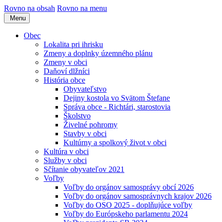
Rovno na obsah
Rovno na menu
Menu
Obec
Lokalita pri ihrisku
Zmeny a doplnky územného plánu
Zmeny v obci
Daňoví dlžníci
História obce
Obyvateľstvo
Dejiny kostola vo Svätom Štefane
Správa obce - Richtári, starostovia
Školstvo
Živelné pohromy
Stavby v obci
Kultúrny a spolkový život v obci
Kultúra v obci
Služby v obci
Sčítanie obyvateľov 2021
Voľby
Voľby do orgánov samosprávy obcí 2026
Voľby do orgánov samosprávnych krajov 2026
Voľby do OSO 2025 - doplňujúce voľby
Voľby do Európskeho parlamentu 2024