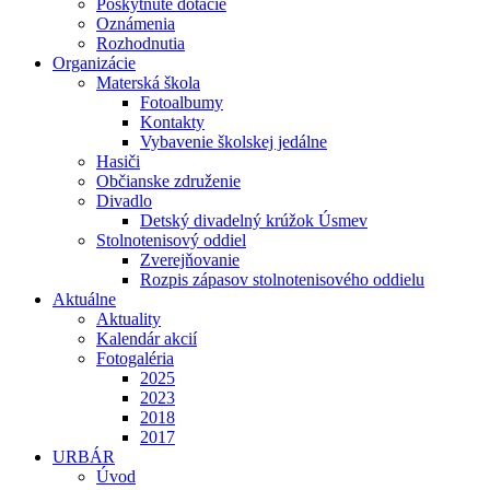
Poskytnuté dotácie
Oznámenia
Rozhodnutia
Organizácie
Materská škola
Fotoalbumy
Kontakty
Vybavenie školskej jedálne
Hasiči
Občianske združenie
Divadlo
Detský divadelný krúžok Úsmev
Stolnotenisový oddiel
Zverejňovanie
Rozpis zápasov stolnotenisového oddielu
Aktuálne
Aktuality
Kalendár akcií
Fotogaléria
2025
2023
2018
2017
URBÁR
Úvod