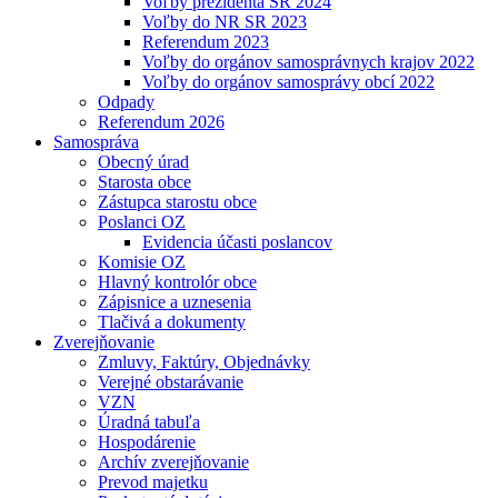
Voľby prezidenta SR 2024
Voľby do NR SR 2023
Referendum 2023
Voľby do orgánov samosprávnych krajov 2022
Voľby do orgánov samosprávy obcí 2022
Odpady
Referendum 2026
Samospráva
Obecný úrad
Starosta obce
Zástupca starostu obce
Poslanci OZ
Evidencia účasti poslancov
Komisie OZ
Hlavný kontrolór obce
Zápisnice a uznesenia
Tlačivá a dokumenty
Zverejňovanie
Zmluvy, Faktúry, Objednávky
Verejné obstarávanie
VZN
Úradná tabuľa
Hospodárenie
Archív zverejňovanie
Prevod majetku