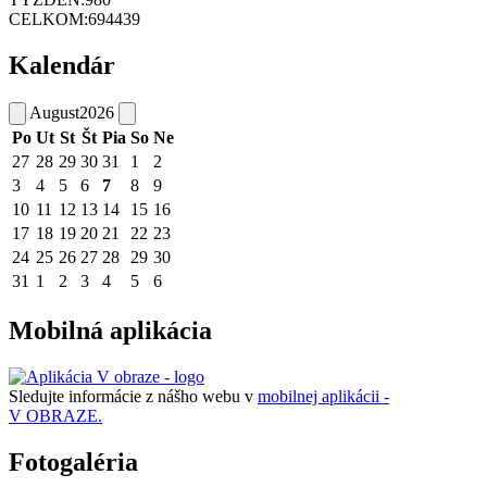
CELKOM:
694439
Kalendár
August
2026
Po
Ut
St
Št
Pia
So
Ne
27
28
29
30
31
1
2
3
4
5
6
7
8
9
10
11
12
13
14
15
16
17
18
19
20
21
22
23
24
25
26
27
28
29
30
31
1
2
3
4
5
6
Mobilná aplikácia
Sledujte informácie z nášho webu v
mobilnej aplikácii -
V OBRAZE.
Fotogaléria