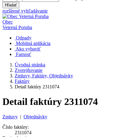
Hľadať
rozšírené vyhľadávanie
Obec
Veterná Poruba
Odpady
Mobilná aplikácia
Ako vybaviť
Farnosť
Úvodná stránka
Zverejňovanie
Zmluvy, Faktúry, Objednávky
Faktúry
Detail faktúry 2311074
Detail faktúry 2311074
Zmluvy
|
Objednávky
Číslo faktúry:
2311074