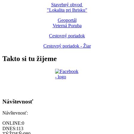
Stavebný obvod
"Lokalita pri Ihrisku"
Geoportál
Veterná Poruba
Cestovný poriadok
Cestovný poriadok - Žiar
Takto si tu žijeme
Návštevnosť
Návštevnosť:
ONLINE:
0
DNES:
113
TÝŽDEŇ:
980