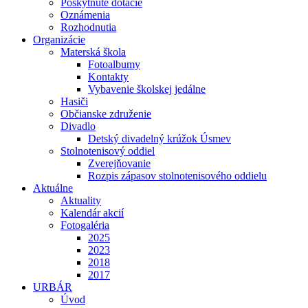
Poskytnuté dotácie
Oznámenia
Rozhodnutia
Organizácie
Materská škola
Fotoalbumy
Kontakty
Vybavenie školskej jedálne
Hasiči
Občianske združenie
Divadlo
Detský divadelný krúžok Úsmev
Stolnotenisový oddiel
Zverejňovanie
Rozpis zápasov stolnotenisového oddielu
Aktuálne
Aktuality
Kalendár akcií
Fotogaléria
2025
2023
2018
2017
URBÁR
Úvod