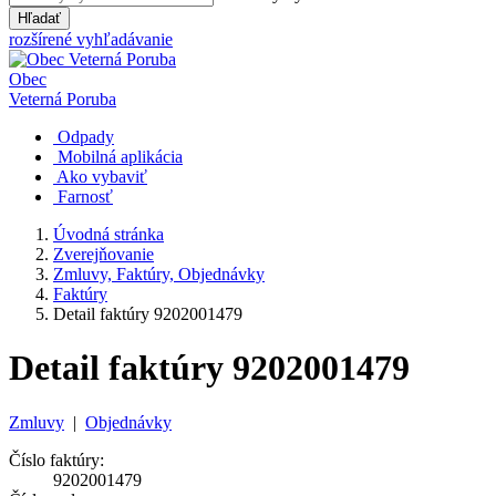
Hľadať
rozšírené vyhľadávanie
Obec
Veterná Poruba
Odpady
Mobilná aplikácia
Ako vybaviť
Farnosť
Úvodná stránka
Zverejňovanie
Zmluvy, Faktúry, Objednávky
Faktúry
Detail faktúry 9202001479
Detail faktúry 9202001479
Zmluvy
|
Objednávky
Číslo faktúry:
9202001479