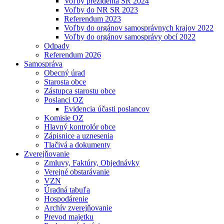
Voľby prezidenta SR 2024
Voľby do NR SR 2023
Referendum 2023
Voľby do orgánov samosprávnych krajov 2022
Voľby do orgánov samosprávy obcí 2022
Odpady
Referendum 2026
Samospráva
Obecný úrad
Starosta obce
Zástupca starostu obce
Poslanci OZ
Evidencia účasti poslancov
Komisie OZ
Hlavný kontrolór obce
Zápisnice a uznesenia
Tlačivá a dokumenty
Zverejňovanie
Zmluvy, Faktúry, Objednávky
Verejné obstarávanie
VZN
Úradná tabuľa
Hospodárenie
Archív zverejňovanie
Prevod majetku