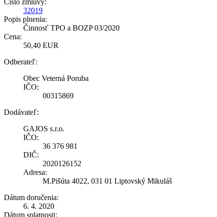
Číslo zmluvy:
32019
Popis plnenia:
Činnosť TPO a BOZP 03/2020
Cena:
50,40 EUR
Odberateľ:
Obec Veterná Poruba
IČO:
00315869
Dodávateľ:
GAJOS s.r.o.
IČO:
36 376 981
DIČ:
2020126152
Adresa:
M.Pišúta 4022, 031 01 Liptovský Mikuláš
Dátum doručenia:
6. 4. 2020
Dátum splatnosti: