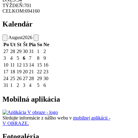
TÝŽDEŇ:
701
CELKOM:
694160
Kalendár
August
2026
Po
Ut
St
Št
Pia
So
Ne
27
28
29
30
31
1
2
3
4
5
6
7
8
9
10
11
12
13
14
15
16
17
18
19
20
21
22
23
24
25
26
27
28
29
30
31
1
2
3
4
5
6
Mobilná aplikácia
Sledujte informácie z nášho webu v
mobilnej aplikácii -
V OBRAZE.
Fotogaléria