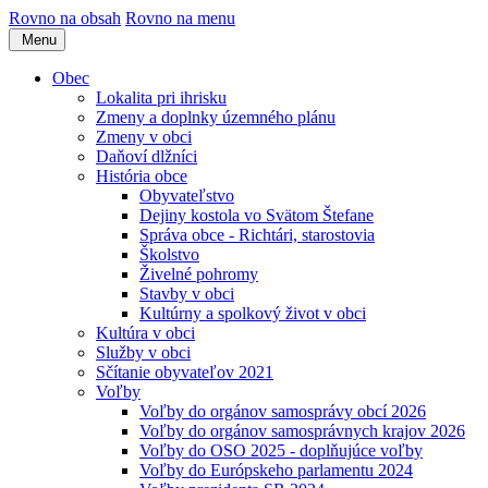
Rovno na obsah
Rovno na menu
Menu
Obec
Lokalita pri ihrisku
Zmeny a doplnky územného plánu
Zmeny v obci
Daňoví dlžníci
História obce
Obyvateľstvo
Dejiny kostola vo Svätom Štefane
Správa obce - Richtári, starostovia
Školstvo
Živelné pohromy
Stavby v obci
Kultúrny a spolkový život v obci
Kultúra v obci
Služby v obci
Sčítanie obyvateľov 2021
Voľby
Voľby do orgánov samosprávy obcí 2026
Voľby do orgánov samosprávnych krajov 2026
Voľby do OSO 2025 - doplňujúce voľby
Voľby do Európskeho parlamentu 2024