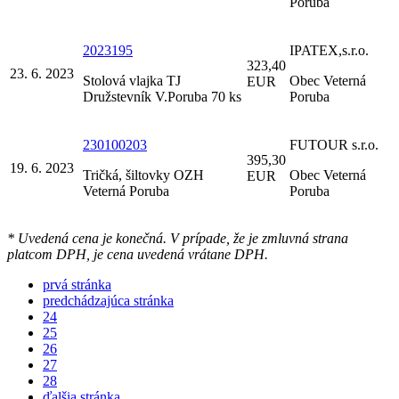
Poruba
2023195
IPATEX,s.r.o.
323,40
23. 6. 2023
Stolová vlajka TJ
Obec Veterná
EUR
Družstevník V.Poruba 70 ks
Poruba
230100203
FUTOUR s.r.o.
395,30
19. 6. 2023
Tričká, šiltovky OZH
Obec Veterná
EUR
Veterná Poruba
Poruba
* Uvedená cena je konečná. V prípade, že je zmluvná strana
platcom DPH, je cena uvedená vrátane DPH.
prvá stránka
predchádzajúca stránka
24
25
26
27
28
ďalšia stránka