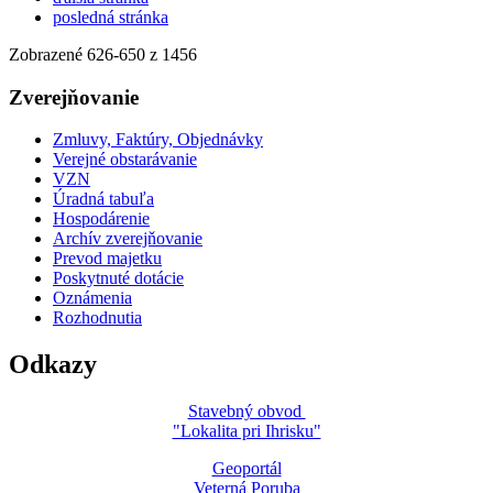
posledná stránka
Zobrazené
626
-
650
z 1456
Zverejňovanie
Zmluvy, Faktúry, Objednávky
Verejné obstarávanie
VZN
Úradná tabuľa
Hospodárenie
Archív zverejňovanie
Prevod majetku
Poskytnuté dotácie
Oznámenia
Rozhodnutia
Odkazy
Stavebný obvod
"Lokalita pri Ihrisku"
Geoportál
Veterná Poruba