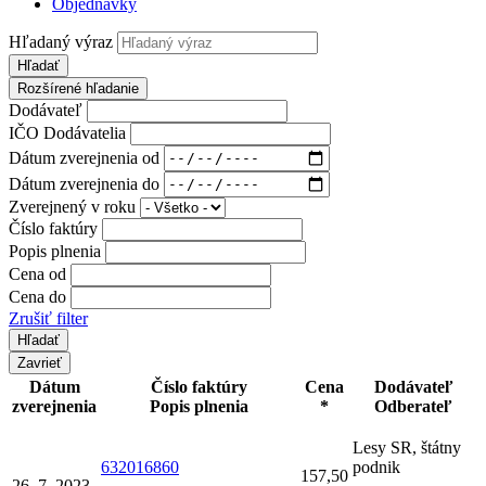
Objednávky
Hľadaný výraz
Hľadať
Rozšírené hľadanie
Dodávateľ
IČO Dodávatelia
Dátum zverejnenia od
Dátum zverejnenia do
Zverejnený v roku
Číslo faktúry
Popis plnenia
Cena od
Cena do
Zrušiť filter
Zavrieť
Dátum
Číslo faktúry
Cena
Dodávateľ
zverejnenia
Popis plnenia
*
Odberateľ
Lesy SR, štátny
632016860
podnik
157,50
26. 7. 2023