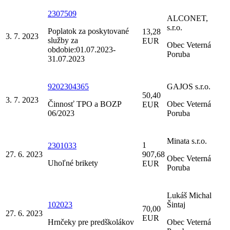
2307509
ALCONET,
s.r.o.
Poplatok za poskytované
13,28
3. 7. 2023
služby za
EUR
Obec Veterná
obdobie:01.07.2023-
Poruba
31.07.2023
9202304365
GAJOS s.r.o.
50,40
3. 7. 2023
Činnosť TPO a BOZP
Obec Veterná
EUR
06/2023
Poruba
Minata s.r.o.
1
2301033
27. 6. 2023
907,68
Obec Veterná
Uhoľné brikety
EUR
Poruba
Lukáš Michal
102023
Šintaj
70,00
27. 6. 2023
EUR
Hrnčeky pre predškolákov
Obec Veterná