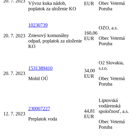
20. 7. 2023
Vývoz kuka nádob,
Obec Veterná
EUR
poplatok za uloženie KO
Poruba
10230739
OZO, a.s.
160,06
Zmesový komunálny
20. 7. 2023
Obec Veterná
EUR
odpad, poplatok za uloženie
Poruba
KO
O2 Slovakia,
1531389410
s.r.o.
34,00
20. 7. 2023
EUR
Mobil OÚ
Obec Veterná
Poruba
Liptovská
vodárenská
230007227
44,81
spoločnosť, a.s.
12. 7. 2023
EUR
Preplatok voda
Obec Veterná
Poruba