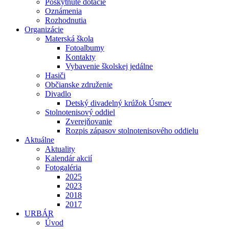
Poskytnuté dotácie
Oznámenia
Rozhodnutia
Organizácie
Materská škola
Fotoalbumy
Kontakty
Vybavenie školskej jedálne
Hasiči
Občianske združenie
Divadlo
Detský divadelný krúžok Úsmev
Stolnotenisový oddiel
Zverejňovanie
Rozpis zápasov stolnotenisového oddielu
Aktuálne
Aktuality
Kalendár akcií
Fotogaléria
2025
2023
2018
2017
URBÁR
Úvod