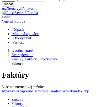
Hľadať
rozšírené vyhľadávanie
Obec
Veterná Poruba
Odpady
Mobilná aplikácia
Ako vybaviť
Farnosť
Úvodná stránka
Zverejňovanie
Zmluvy, Faktúry, Objednávky
Faktúry
Faktúry
Viac na internetovej stránke:
https://veternaporuba.samospravaonline.sk/web/index.php
Zmluvy
Faktúry