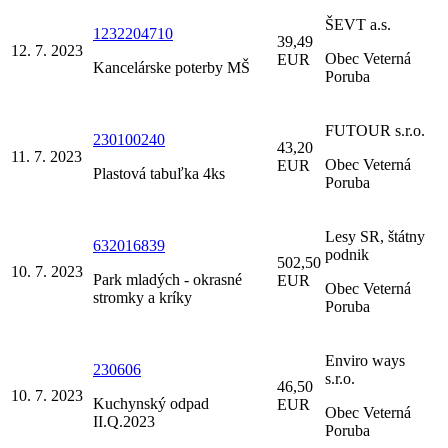
ŠEVT a.s.
1232204710
39,49
12. 7. 2023
Obec Veterná
EUR
Kancelárske poterby MŠ
Poruba
FUTOUR s.r.o.
230100240
43,20
11. 7. 2023
Obec Veterná
EUR
Plastová tabuľka 4ks
Poruba
Lesy SR, štátny
632016839
podnik
502,50
10. 7. 2023
Park mladých - okrasné
EUR
Obec Veterná
stromky a kríky
Poruba
Enviro ways
230606
s.r.o.
46,50
10. 7. 2023
Kuchynský odpad
EUR
Obec Veterná
II.Q.2023
Poruba