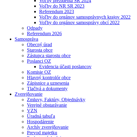
Voľby prezidenta SR 2024
Voľby do NR SR 2023
Referendum 2023
Voľby do orgánov samosprávnych krajov 2022
Voľby do orgánov samosprávy obcí 2022
Odpady
Referendum 2026
Samospráva
Obecný úrad
Starosta obce
Zástupca starostu obce
Poslanci OZ
Evidencia účasti poslancov
Komisie OZ
Hlavný kontrolór obce
Zápisnice a uznesenia
Tlačivá a dokumenty
Zverejňovanie
Zmluvy, Faktúry, Objednávky
Verejné obstarávanie
VZN
Úradná tabuľa
Hospodárenie
Archív zverejňovanie
Prevod majetku