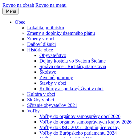
Rovno na obsah
Rovno na menu
Menu
Obec
Lokalita pri ihrisku
Zmeny a doplnky územného plánu
Zmeny v obci
Daňoví dlžníci
História obce
Obyvateľstvo
Dejiny kostola vo Svätom Štefane
Správa obce - Richtári, starostovia
Školstvo
Živelné pohromy
Stavby v obci
Kultúrny a spolkový život v obci
Kultúra v obci
Služby v obci
Sčítanie obyvateľov 2021
Voľby
Voľby do orgánov samosprávy obcí 2026
Voľby do orgánov samosprávnych krajov 2026
Voľby do OSO 2025 - doplňujúce voľby
Voľby do Európskeho parlamentu 2024