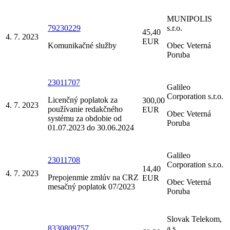
MUNIPOLIS
79230229
s.r.o.
45,40
4. 7. 2023
EUR
Komunikačné služby
Obec Veterná
Poruba
23011707
Galileo
Corporation s.r.o.
Licenčný poplatok za
300,00
4. 7. 2023
používanie redakčného
EUR
Obec Veterná
systému za obdobie od
Poruba
01.07.2023 do 30.06.2024
Galileo
23011708
Corporation s.r.o.
14,40
4. 7. 2023
Prepojenmie zmlúv na CRZ
EUR
Obec Veterná
mesačný poplatok 07/2023
Poruba
Slovak Telekom,
8330809757
a.s.