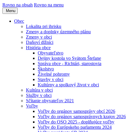
Rovno na obsah
Rovno na menu
Menu
Obec
Lokalita pri ihrisku
Zmeny a doplnky územného plánu
Zmeny v obci
Daňoví dlžníci
História obce
Obyvateľstvo
Dejiny kostola vo Svätom Štefane
Správa obce - Richtári, starostovia
Školstvo
Živelné pohromy
Stavby v obci
Kultúrny a spolkový život v obci
Kultúra v obci
Služby v obci
Sčítanie obyvateľov 2021
Voľby
Voľby do orgánov samosprávy obcí 2026
Voľby do orgánov samosprávnych krajov 2026
Voľby do OSO 2025 - doplňujúce voľby
Voľby do Európskeho parlamentu 2024