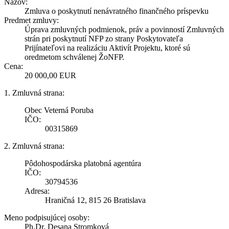
Názov:
Zmluva o poskytnutí nenávratného finančného príspevku
Predmet zmluvy:
Úprava zmluvných podmienok, práv a povinností Zmluvných
strán pri poskytnutí NFP zo strany Poskytovateľa
Prijínateľovi na realizáciu Aktivít Projektu, ktoré sú
oredmetom schválenej ŽoNFP.
Cena:
20 000,00 EUR
1. Zmluvná strana:
Obec Veterná Poruba
IČO:
00315869
2. Zmluvná strana:
Pôdohospodárska platobná agentúra
IČO:
30794536
Adresa:
Hraničná 12, 815 26 Bratislava
Meno podpisujúcej osoby:
Ph.Dr. Desana Stromková