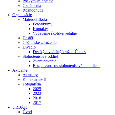
Poskytnuté dotácie
Oznámenia
Rozhodnutia
Organizácie
Materská škola
Fotoalbumy
Kontakty
Vybavenie školskej jedálne
Hasiči
Občianske združenie
Divadlo
Detský divadelný krúžok Úsmev
Stolnotenisový oddiel
Zverejňovanie
Rozpis zápasov stolnotenisového oddielu
Aktuálne
Aktuality
Kalendár akcií
Fotogaléria
2025
2023
2018
2017
URBÁR
Úvod