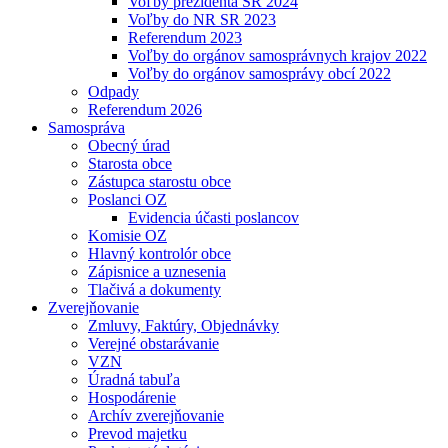
Voľby prezidenta SR 2024
Voľby do NR SR 2023
Referendum 2023
Voľby do orgánov samosprávnych krajov 2022
Voľby do orgánov samosprávy obcí 2022
Odpady
Referendum 2026
Samospráva
Obecný úrad
Starosta obce
Zástupca starostu obce
Poslanci OZ
Evidencia účasti poslancov
Komisie OZ
Hlavný kontrolór obce
Zápisnice a uznesenia
Tlačivá a dokumenty
Zverejňovanie
Zmluvy, Faktúry, Objednávky
Verejné obstarávanie
VZN
Úradná tabuľa
Hospodárenie
Archív zverejňovanie
Prevod majetku