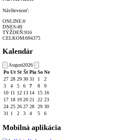
Návštevnosť:
ONLINE:
0
DNES:
49
TÝŽDEŇ:
916
CELKOM:
694375
Kalendár
August
2026
Po
Ut
St
Št
Pia
So
Ne
27
28
29
30
31
1
2
3
4
5
6
7
8
9
10
11
12
13
14
15
16
17
18
19
20
21
22
23
24
25
26
27
28
29
30
31
1
2
3
4
5
6
Mobilná aplikácia