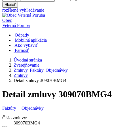
Hľadať
rozšírené vyhľadávanie
Obec
Veterná Poruba
Odpady
Mobilná aplikácia
Ako vybaviť
Farnosť
Úvodná stránka
Zverejňovanie
Zmluvy, Faktúry, Objednávky
Zmluvy
Detail zmluvy 309070BMG4
Detail zmluvy 309070BMG4
Faktúry
|
Objednávky
Číslo zmluvy:
309070BMG4